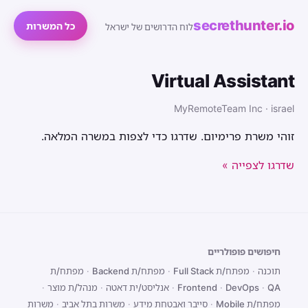
secrethunter.io
כל המשרות
לוח הדרושים של ישראל
Virtual Assistant
MyRemoteTeam Inc · israel
זוהי משרת פרימיום. שדרגו כדי לצפות במשרה המלאה.
שדרגו לצפייה »
חיפושים פופולריים
תוכנה
·
מפתח/ת Full Stack
·
מפתח/ת Backend
·
מפתח/ת
QA
·
DevOps
·
Frontend
·
אנליסט/ית דאטה
·
מנהל/ת מוצר
·
מפתח/ת Mobile
·
סייבר ואבטחת מידע
·
משרות בתל אביב
·
משרות