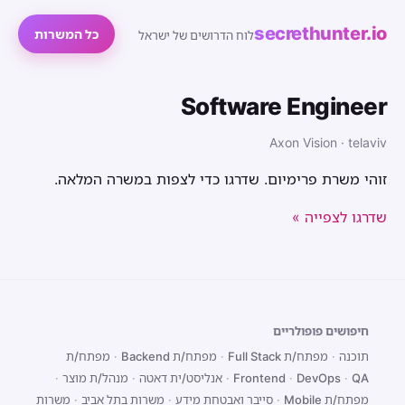
secrethunter.io
כל המשרות
לוח הדרושים של ישראל
Software Engineer
Axon Vision · telaviv
זוהי משרת פרימיום. שדרגו כדי לצפות במשרה המלאה.
שדרגו לצפייה »
חיפושים פופולריים
תוכנה
·
מפתח/ת Full Stack
·
מפתח/ת Backend
·
מפתח/ת
QA
·
DevOps
·
Frontend
·
אנליסט/ית דאטה
·
מנהל/ת מוצר
·
מפתח/ת Mobile
·
סייבר ואבטחת מידע
·
משרות בתל אביב
·
משרות