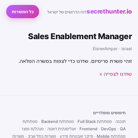
secrethunter.io
כל המשרות
לוח הדרושים של ישראל
Sales Enablement Manager
EisnerAmper · israel
זוהי משרת פרימיום. שדרגו כדי לצפות במשרה המלאה.
שדרגו לצפייה »
חיפושים פופולריים
תוכנה
·
מפתח/ת Full Stack
·
מפתח/ת Backend
·
מפתח/ת
QA
·
DevOps
·
Frontend
·
אנליסט/ית דאטה
·
מנהל/ת מוצר
·
מפתח/ת Mobile
·
סייבר ואבטחת מידע
·
משרות בתל אביב
·
משרות