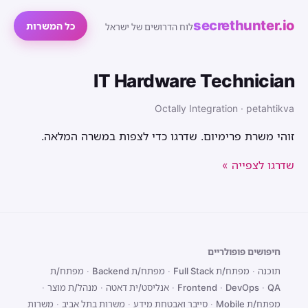
secrethunter.io
כל המשרות
לוח הדרושים של ישראל
IT Hardware Technician
Octally Integration · petahtikva
זוהי משרת פרימיום. שדרגו כדי לצפות במשרה המלאה.
שדרגו לצפייה »
חיפושים פופולריים
תוכנה
·
מפתח/ת Full Stack
·
מפתח/ת Backend
·
מפתח/ת
QA
·
DevOps
·
Frontend
·
אנליסט/ית דאטה
·
מנהל/ת מוצר
·
מפתח/ת Mobile
·
סייבר ואבטחת מידע
·
משרות בתל אביב
·
משרות