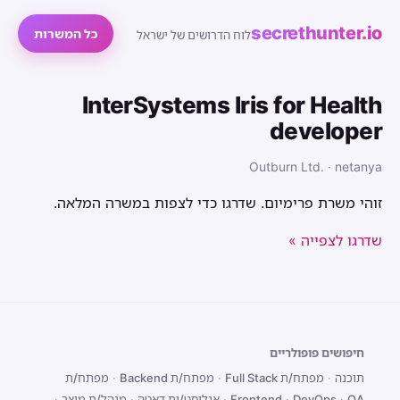
secrethunter.io
כל המשרות
לוח הדרושים של ישראל
InterSystems Iris for Health
developer
Outburn Ltd. · netanya
זוהי משרת פרימיום. שדרגו כדי לצפות במשרה המלאה.
שדרגו לצפייה »
חיפושים פופולריים
תוכנה
·
מפתח/ת Full Stack
·
מפתח/ת Backend
·
מפתח/ת
QA
·
DevOps
·
Frontend
·
אנליסט/ית דאטה
·
מנהל/ת מוצר
·