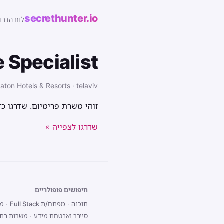
secrethunter.io
לוח הדרו
 Specialist
aton Hotels & Resorts · telaviv
זוהי משרת פרימיום. שדרגו כ
שדרגו לצפייה »
חיפושים פופולריים
תוכנה
·
מפתח/ת Full Stack
·
מפת
סייבר ואבטחת מידע
·
משרות בתל