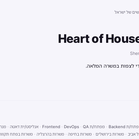
שים של ישראל
Heart of House
Sher
די לצפות במשרה המלאה.
ח/ת Backend
·
מפתח/ת Frontend
QA
·
DevOps
·
·
אנליסט/ית דאטה
·
מנהל
 אביב
·
משרות בירושלים
·
משרות בחיפה
·
משרות בהרצליה
·
משרות בפתח תקווה