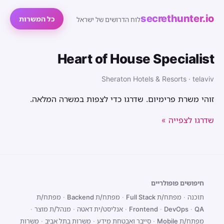
secrethunter.io
כל המשרות
לוח הדרושים של ישראל
Heart of House Specialist
Sheraton Hotels & Resorts · telaviv
זוהי משרת פרימיום. שדרגו כדי לצפות במשרה המלאה.
שדרגו לצפייה »
חיפושים פופולריים
תוכנה
·
מפתח/ת Full Stack
·
מפתח/ת Backend
·
מפתח/ת
QA
·
DevOps
·
Frontend
·
אנליסט/ית דאטה
·
מנהל/ת מוצר
·
מפתח/ת Mobile
·
סייבר ואבטחת מידע
·
משרות בתל אביב
·
משרות