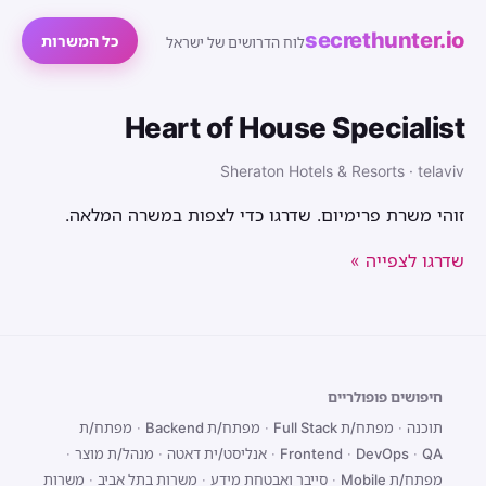
secrethunter.io
כל המשרות
לוח הדרושים של ישראל
Heart of House Specialist
Sheraton Hotels & Resorts · telaviv
זוהי משרת פרימיום. שדרגו כדי לצפות במשרה המלאה.
שדרגו לצפייה »
חיפושים פופולריים
תוכנה
·
מפתח/ת Full Stack
·
מפתח/ת Backend
·
מפתח/ת
QA
·
DevOps
·
Frontend
·
אנליסט/ית דאטה
·
מנהל/ת מוצר
·
מפתח/ת Mobile
·
סייבר ואבטחת מידע
·
משרות בתל אביב
·
משרות