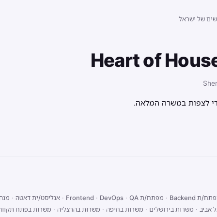
שים של ישראל
Heart of House
Sher
די לצפות במשרה המלאה.
ח/ת Backend
·
מפתח/ת Frontend
QA
·
DevOps
·
·
אנליסט/ית דאטה
·
מנהל
 אביב
·
משרות בירושלים
·
משרות בחיפה
·
משרות בהרצליה
·
משרות בפתח תקווה