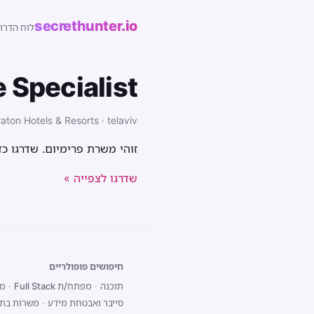
secrethunter.io
לוח הדרו
 Specialist
aton Hotels & Resorts · telaviv
זוהי משרת פרימיום. שדרגו כ
שדרגו לצפייה »
חיפושים פופולריים
תוכנה
·
מפתח/ת Full Stack
·
מפת
סייבר ואבטחת מידע
·
משרות בתל