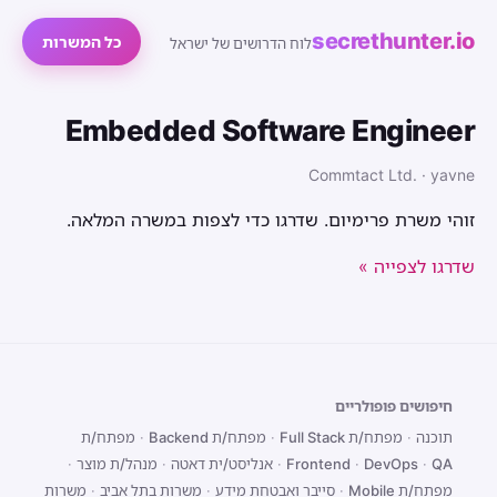
secrethunter.io
כל המשרות
לוח הדרושים של ישראל
Embedded Software Engineer
Commtact Ltd. · yavne
זוהי משרת פרימיום. שדרגו כדי לצפות במשרה המלאה.
שדרגו לצפייה »
חיפושים פופולריים
תוכנה
·
מפתח/ת Full Stack
·
מפתח/ת Backend
·
מפתח/ת
QA
·
DevOps
·
Frontend
·
אנליסט/ית דאטה
·
מנהל/ת מוצר
·
מפתח/ת Mobile
·
סייבר ואבטחת מידע
·
משרות בתל אביב
·
משרות