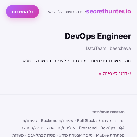
secrethunter.io
כל המשרות
לוח הדרושים של ישראל
DevOps Engineer
DataTeam · beersheva
זוהי משרת פרימיום. שדרגו כדי לצפות במשרה המלאה.
שדרגו לצפייה »
חיפושים פופולריים
תוכנה
·
מפתח/ת Full Stack
·
מפתח/ת Backend
·
מפתח/ת
QA
·
DevOps
·
Frontend
·
אנליסט/ית דאטה
·
מנהל/ת מוצר
·
מפתח/ת Mobile
·
סייבר ואבטחת מידע
·
משרות בתל אביב
·
משרות