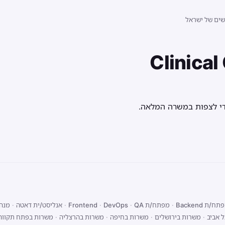
שים של ישראל
Clinical
די לצפות במשרה המלאה.
ח/ת Backend
·
מפתח/ת Frontend
QA
·
DevOps
·
·
אנליסט/ית דאטה
·
מנהל
 אביב
·
משרות בירושלים
·
משרות בחיפה
·
משרות בהרצליה
·
משרות בפתח תקווה