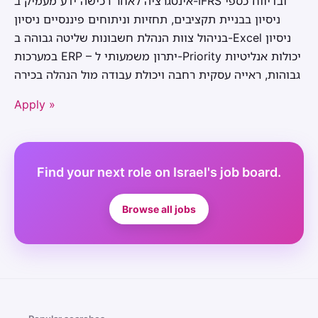
אינטגרציה לאחר רכישה ידע מעמיק ב-IFRS ובדיווח כספי
ניסיון בבניית תקציבים, תחזיות וניתוחים פיננסיים ניסיון
בניהול צוות הנהלת חשבונות שליטה גבוהה ב-Excel ניסיון
במערכות ERP – יתרון משמעותי ל-Priority יכולות אנליטיות
גבוהות, ראייה עסקית רחבה ויכולת עבודה מול הנהלה בכירה
Apply »
Find your next role on Israel's job board.
Browse all jobs