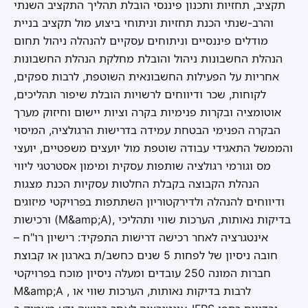
תקציב, תחזיות ותכנון פיננסי הובלת תהליך התקציב השנתי
והרב-שנתי הכנת תחזיות וניתוחי ביצוע מול תקציב בניית
מודלים פיננסיים וניתוחים עסקיים להנהלה ניהול תחום
הנהלת החשבונות ניהול והובלת מחלקת הנהלת החשבונות
אחריות על הפעילות החשבונאית השוטפת, לרבות ספקים,
לקוחות, שכר ודיווחים לרשויות הובלת שיפור תהליכים,
אוטומציה ובקרות פנימיות בקרה וציות יישום וחיזוק מערך
הבקרה הפנימי הבטחת עמידה בדרישות הרגולציה, המיסוי
והממשל התאגידי עבודה שוטפת מול יועצים משפטיים, יועצי
מס וגורמי רגולציה שותפות עסקית ומימון אסטרטגי ליווי
הנהלת הקבוצה בקבלת החלטות עסקיות הכנת מצגות
ודיווחים להנהלה ולדירקטוריון השתתפות בפרויקטי מיזוגים
ורכישות (M&amp;A), בדיקות נאותות, הערכות שווי ותהליכי
אינטגרציה לאחר רכישה דרישות התפקיד: רישיון רו"ח –
חובה ניסיון של לפחות 5 שנים כחשב/ת בארגון או קבוצת
חברות המונה 250 עובדים ומעלה ניסיון מוכח בפרויקטי
M&amp;A , לרבות בדיקות נאותות, הערכות שווי או