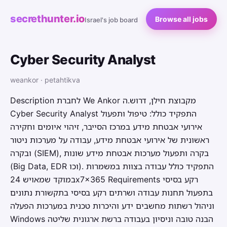
secrethunter.io
Browse all jobs
Israel's job board
Cyber Security Analyst
weankor · petahtikva
Description לחברת We Ankor מקבוצת חילן, דרוש.ה
Cyber Security Analyst התפקיד כולל: טיפול ותפעול
אירועי אבטחת מידע במרכז הסייבר, זיהוי איומים וחקירה
ראשונית של אירועי אבטחת מידע, עבודה על מערכות ניטור
ובקרה (SIEM), בקרה ותפעול מערכות אבטחת מידע שונות
(Big Data, EDR וכו). התפקיד כולל עבודה בצוות במשמרות
במוקד שמאויש 24x7x365 Requirements רקע בסיסי
בתפעול תחנות עבודה ושרתים רקע בסיסי בתקשורת נתונים
וניהול רשתות מחשבים ידע והיכרות טכנית במערכות הפעלה
Windows הבנה טובה וניסיון בעבודה ברשת ארגונית שליטה