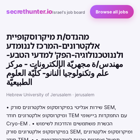
secrethunter.io
Browse all jobs
Israel's job board
מהנדס/ת מיקרוסקופיית
אלקטרונים-המרכז לננומדע
ולננוטכנולוגיה-הפק' למדעי הטבע-
مهندس/ة مجهريّة الإلكترونات - مركز
علم وتكنولوجيا النانو- كلّيّة العلوم
الطبيعيّة
Hebrew University of Jerusalem · jerusalem
• שירות אנליטי במיקרוסקופ אלקטרונים סורק SEM,
ומיקרוסקופ אלקטרונים חודר TEM עם התמקדות ביישומי
Cryo-EM . • הכשרת משתמשים והדרכות לשימוש
במיקרוסקופ אלקטרונים סורק SEM, ומיקרוסקופ אלקטרונים
חודר TEM. • תפעול ואחריות טכנית למיקרוסקופים. •