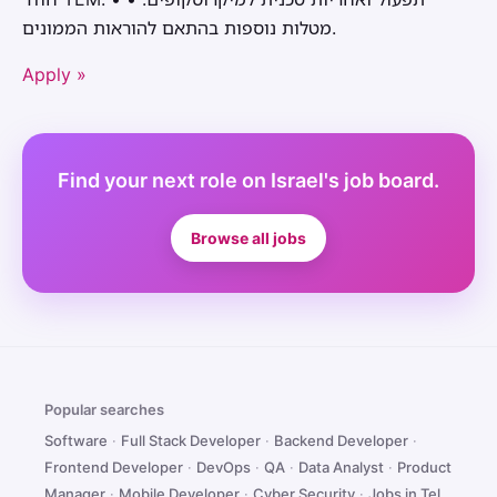
מטלות נוספות בהתאם להוראות הממונים.
Apply »
Find your next role on Israel's job board.
Browse all jobs
Popular searches
Software
·
Full Stack Developer
·
Backend Developer
·
Frontend Developer
·
DevOps
·
QA
·
Data Analyst
·
Product
Manager
·
Mobile Developer
·
Cyber Security
·
Jobs in Tel