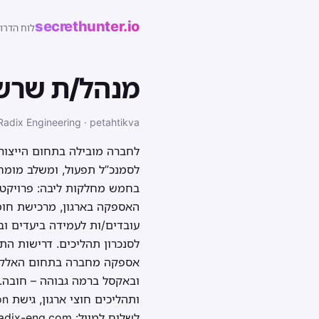
secrethunter.io
לוח הדרו
מנהל/ת שרש
Radix Engineering · petahtikva
לחברה מובילה בתחום הייצור 
לסמנכ”ל תפעול, ומשלב מומחיו
בחמש מחלקות ליבה: פרויקטים,
האספקה בארגון, מרכישת חומר
עובדים/ות לעמידה ביעדים וב
ובאקסל ברמה גבוהה – חובה. ה
לשלוח למייל: sarahf@radix-eng.com