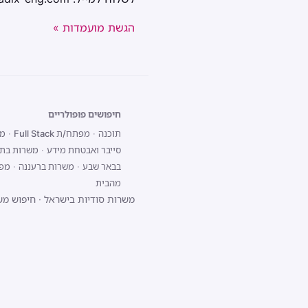
הגשת מועמדות »
חיפושים פופולריים
תוכנה
·
מפתח/ת Full Stack
·
מפת
סייבר ואבטחת מידע
·
משרות בתל
בבאר שבע
·
משרות ברעננה
·
מפתח/ת 
מהבית
משרות סודיות בישראל
·
חיפוש מש