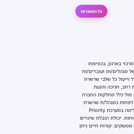
כל המשרות
כזי בארגון, בכפיפות
של מנהלים/ות ועובדים/ות
ל וייעול כל שלבי שרשרת
 רחב, חניכה והנעת
ה מול כלל מחלקות החברה
ות התפקיד: תואר ראשון בהנדסת תעשייה וניהול. ניסיון קודם של 5 שנים לפחות כמנהל/ת שרשרת
אספקה מחברה בתחום האלקטרוניקה – חובה. ניסיון ניהולי של 10 עובדים/ות לפחות – חובה. שליטה במערכת Priority
חות. יכולת הובלת שינויים
נמית ומרובת ממשקים. קורות חיים ניתן