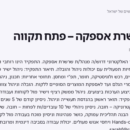
שים של ישראל
רת אספקה – פתח תקווה
האלקטרוני דרוש/ה מנהל/ת שרשרת אספקה. התפקיד הינו רוחבי ומר
ת תפעולית עם יכולות ניהול והובלה. תיאור התפקיד: ניהול ישיר 
 רכש ולוגיסטיקה, חומר, תפ”י ומחסן. תחומי אחריות: תכנון, ניהו
י הגלם ועד לאספקת המוצרים הסופיים ללקוח. הובלה וניהול צוות
יצוע הערכות ביצועים. ניהול ממשק רציף וישיר מול לקוחות ועבוד
לסנכרון תהליכים. דריש
בנה תהליכית עמוקה, כושר מנהיגות וניסיון מוכח בעבודה מול לקו
ותהליכים חוצי ארגון, גישת Hands-on ויחסי אנוש מעולים. יכולת עבודה בסביבה די