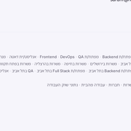
ח/ת Backend
·
מפתח/ת Frontend
QA
·
DevOps
·
·
אנליסט/ית דאטה
·
מנהל
 אביב
·
משרות בירושלים
·
משרות בחיפה
·
משרות בהרצליה
·
משרות בפתח תקווה
Backend בתל אביב
·
מפתח/ת Full Stack בתל אביב
·
QA בתל אביב
·
אנליס
רות
·
חברות
·
עבודה מהבית
·
נתוני שוק העבודה