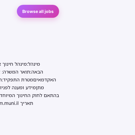
Browse all jobs
מינהל:מינהל חינוך​
האקדמאיםמטרת התפקיד:תיאום
מתןמידע ומענה לפניות