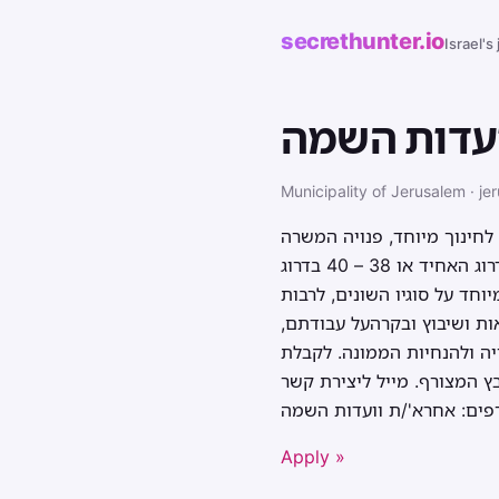
secrethunter.io
Israel's
עדות השמה
Municipality of Jerusalem · je
 לחינוך מיוחד, פנויה המשרה
הבאה:תואר המשרה: אחראי/ת וועדות השמה (100% משרה – 40 ש"ש)הדרגה: 8 – 10 בדרוג האחיד או 38 – 40 בדרוג
חד על סוגיו השונים, לרבות
אות ושיבוץ ובקרהעל עבודתם,
ירייה, לנהליהעירייה ולהנחיות הממונה. לקבלת
ת קשר:rotem_co@jerusalem.muni.il תאריך
Apply »