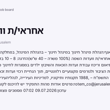
 job board
אחראי/ת וו
rusalem
 אגף:הנהלת מינהל חינוך​ במינהל חינוך – בהנהלת המינהל, במחלקה
 וריכוז עבודת ועדות הזכאות והשיבוץ ילדים במסגרות לחינוך מיו
 הציבור ולגורמים מקצועיים רלוונטיים, תוך הנחיית רכזי ועדות זכ
בהתאם לחוק החינוך המיוחד התשמ"ח – ,1988 תקנותיו ותיקוניו, למדיניות הע
פרטים אודות מהות התפקיד יש להיכנס לקובץ המצורף. מייל ליציר
עדכון:09.07.2026 07:02 מסמכים מצורפים: אחרא'/ת וועדות השמה