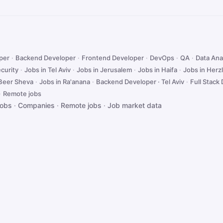
oper
·
Backend Developer
·
Frontend Developer
·
DevOps
·
QA
·
Data Ana
curity
·
Jobs in Tel Aviv
·
Jobs in Jerusalem
·
Jobs in Haifa
·
Jobs in Herzl
 Beer Sheva
·
Jobs in Ra'anana
·
Backend Developer · Tel Aviv
·
Full Stack 
·
Remote jobs
jobs
·
Companies
·
Remote jobs
·
Job market data