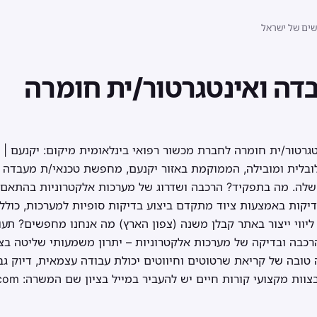
שים של ישראל
דה ואינטגרטור/ית חומרה
גרטור/ית חומרה לחברת מכשור רפואי בינלאומית מיקום: יקנעם | 
ובלית ומובילה, הממוקמת באזור יקנעם, מחפשת טכנאי/ת מעבדה ו
שלה. מה בתפקיד? הרכבה ושדרוג של מערכות אלקטרוניות בהתאם 
דיקות באמצעות ציוד מתקדם ביצוע בדיקות סופיות למערכות, כולל 
ליווי ייצור באתר קבלן משנה (צפון הארץ) מה אנחנו מחפשים? תעו
סטרים הבנה טובה של קריאת שרטוטים וחיווטים יכולת עבודה עצמאית, דיוק
צועי קורות חיים יש להעביר במייל בציון שם המשרה: sarahf@radix-eng.com