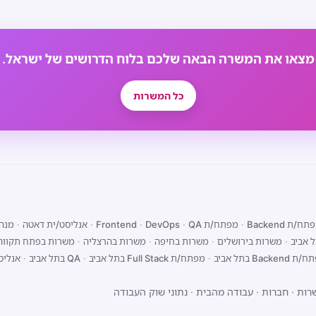
מצאו את המשרה הבאה שלכם בלוח הדרושים של ישראל.
כל המשרות
ח/ת Backend
·
מפתח/ת Frontend
QA
·
DevOps
·
·
אנליסט/ית דאטה
·
מנהל
 אביב
·
משרות בירושלים
·
משרות בחיפה
·
משרות בהרצליה
·
משרות בפתח תקווה
Backend בתל אביב
·
מפתח/ת Full Stack בתל אביב
·
QA בתל אביב
·
אנליס
רות
·
חברות
·
עבודה מהבית
·
נתוני שוק העבודה