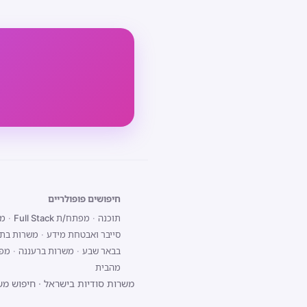
חיפושים פופולריים
תוכנה
·
מפתח/ת Full Stack
·
מפת
סייבר ואבטחת מידע
·
משרות בתל
בבאר שבע
·
משרות ברעננה
·
מפתח/ת 
מהבית
משרות סודיות בישראל
·
חיפוש מש