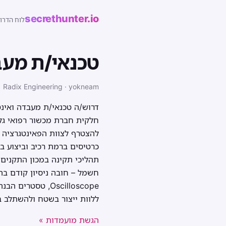
secrethunter.io
לוח הדרו
טכנאי/ת מעב
Radix Engineering · yokneam
דרוש/ה טכנאי/ת מעבדה ואינט
חלקית חברת מכשור רפואי גל
להצטרף לצוות הפאינטגרציה 
כרטיסים ברמת רכיב וביצוע ב
תהליכי תקינה במכון התקנים 
Oscilloscope, ט
ללוות ייצור בשטח ולהשתלב בצוות מק
הגשת מועמדות »