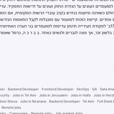
למועמדים העונים על הגדרת החוק ועונים על דרישות התפקיד. עד
 הולם כשאינה מיוצגת כנדרש בקרב עובדי הרשות המקומית, אם המו
 אחרים. קיימת הזכות למועמד עם מוגבלות לקבל התאמות הנדרשות
הקבלה לעבודה. לפי סעיף 173ב' לפקודת העירייה תינתן עדיפות למועמדים בני העדה 
בלשון זכר, אך פונה לגברים ולנשים כאחד. ב ב ר כ ה, כרמל שאמה
oper
·
Backend Developer
·
Frontend Developer
·
DevOps
·
QA
·
Data Ana
curity
·
Jobs in Tel Aviv
·
Jobs in Jerusalem
·
Jobs in Haifa
·
Jobs in Herzl
 Beer Sheva
·
Jobs in Ra'anana
·
Backend Developer · Tel Aviv
·
Full Stack 
·
Remote jobs
jobs
·
Companies
·
Remote jobs
·
Job market data