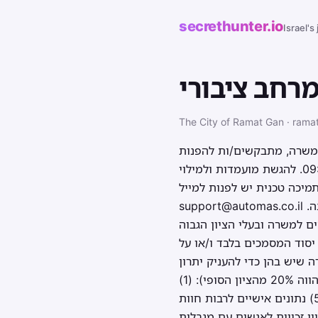
secrethunter.io
Israel's
רחב ציבורי
The City of Ramat Gan · rama
רישות המשרה, מתבקשים/ות להפנות
קורות חיים ולמלא שאלון אישי במערכת הגיוס המקוונת עד לתאריך 20.07.2026 בשעה 09:00. להגשת מועמדות ולמילוי
מיכה טכנית יש לפנות למייל:
support@automas.co.il מועמדים שלא יגישו את המסמכים הנדרשים במלואם, במועד שנקבע, מועמדותם לא תיבדקנה.
ת לבחור מבין המועמדים 8 מועמדים מתאימים למשרה ובעלי הציון הגבוה
יסוד המסמכים בלבד ו/או על
 שיש בהן כדי להעניק יתרון
בבחינת התאמת המועמדים למשרה בעת מיון המועמדים, הן כמפורט להלן (כל אמת מידה מהווה 20% מהציון הסופי): (1)
דרישות השכלה; (2) ניסיון תעסוקתי ומקצועי; (3) תחומי מומחיות; (4) כישורים מיוחדים; (5) נתונים אישיים לרבות חוות
ן זכויות לאנשים עם מגבלות