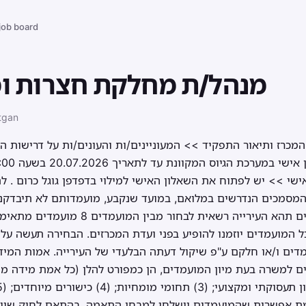
 job board
מנהל/ת מחלקת חצרות ומ
tgan
רז:3953437 נוסח המכרז ותיאור התפקיד >> המעוניינים/ות והעונים/ות על ד
ישי >> יש לפתוח את השאלון האישי למילוי בדפדפן גוגל כרום . לת
במקרה של ריבוי מועמדים תהא העירייה רשאי
 המועמדים יוזמנו להופיע בפני ועדת המכרזים. הבחירה תעשה על 
דים ו/או חלקם ע"פ שיקול דעתה הבלעדי של העירייה. אמות המידה
יימת אפשרות שהמועמדים יישלחו למבחן התאמה. בהתאם לחוק שיווי