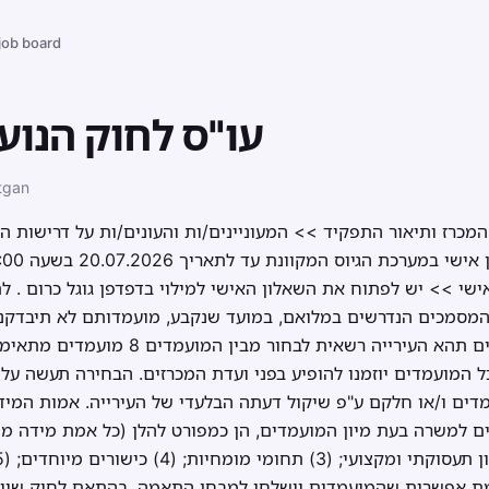
 job board
עו"ס לחוק הנוע
tgan
רז:3928219 נוסח המכרז ותיאור התפקיד >> המעוניינים/ות והעונים/ות על ד
ישי >> יש לפתוח את השאלון האישי למילוי בדפדפן גוגל כרום . לת
במקרה של ריבוי מועמדים תהא העירייה רשאי
 המועמדים יוזמנו להופיע בפני ועדת המכרזים. הבחירה תעשה על 
דים ו/או חלקם ע"פ שיקול דעתה הבלעדי של העירייה. אמות המידה
יימת אפשרות שהמועמדים יישלחו למבחן התאמה. בהתאם לחוק שיווי