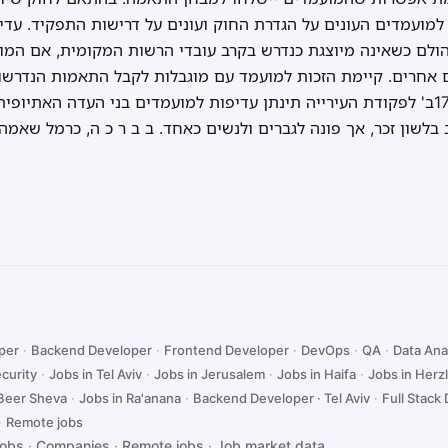
למועמדים העונים על הגדרת החוק ועונים על דרישות התפקיד. עד
 הולם כשאינה מיוצגת כנדרש בקרב עובדי הרשות המקומית, אם המו
 אחרים. קיימת הזכות למועמד עם מוגבלות לקבל התאמות הנדרשות
הקבלה לעבודה. לפי סעיף 173ב' לפקודת העירייה תינתן עדיפות למועמדים בני העדה 
בלשון זכר, אך פונה לגברים ולנשים כאחד. ב ב ר כ ה, כרמל שאמה
oper
·
Backend Developer
·
Frontend Developer
·
DevOps
·
QA
·
Data Ana
curity
·
Jobs in Tel Aviv
·
Jobs in Jerusalem
·
Jobs in Haifa
·
Jobs in Herzl
 Beer Sheva
·
Jobs in Ra'anana
·
Backend Developer · Tel Aviv
·
Full Stack 
·
Remote jobs
jobs
·
Companies
·
Remote jobs
·
Job market data