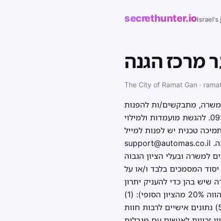
secrethunter.io
Israel's
ר מרכז הגנה
The City of Ramat Gan · rama
רישות המשרה, מתבקשים/ות להפנות
קורות חיים ולמלא שאלון אישי במערכת הגיוס המקוונת עד לתאריך 20.07.2026 בשעה 09:00. להגשת מועמדות ולמילוי
מיכה טכנית יש לפנות למייל:
support@automas.co.il מועמדים שלא יגישו את המסמכים הנדרשים במלואם, במועד שנקבע, מועמדותם לא תיבדקנה.
ת לבחור מבין המועמדים 8 מועמדים מתאימים למשרה ובעלי הציון הגבוה
יסוד המסמכים בלבד ו/או על
 שיש בהן כדי להעניק יתרון
בבחינת התאמת המועמדים למשרה בעת מיון המועמדים, הן כמפורט להלן (כל אמת מידה מהווה 20% מהציון הסופי): (1)
דרישות השכלה; (2) ניסיון תעסוקתי ומקצועי; (3) תחומי מומחיות; (4) כישורים מיוחדים; (5) נתונים אישיים לרבות חוות
ן זכויות לאנשים עם מגבלות