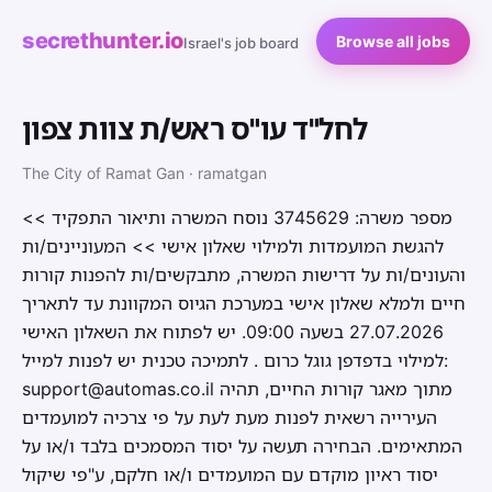
secrethunter.io
Browse all jobs
Israel's job board
לחל"ד עו"ס ראש/ת צוות צפון
The City of Ramat Gan · ramatgan
מספר משרה: 3745629 נוסח המשרה ותיאור התפקיד >>
להגשת המועמדות ולמילוי שאלון אישי >> המעוניינים/ות
והעונים/ות על דרישות המשרה, מתבקשים/ות להפנות קורות
חיים ולמלא שאלון אישי במערכת הגיוס המקוונת עד לתאריך
27.07.2026 בשעה 09:00. יש לפתוח את השאלון האישי
למילוי בדפדפן גוגל כרום . לתמיכה טכנית יש לפנות למייל:
support@automas.co.il מתוך מאגר קורות החיים, תהיה
העירייה רשאית לפנות מעת לעת על פי צרכיה למועמדים
המתאימים. הבחירה תעשה על יסוד המסמכים בלבד ו/או על
יסוד ראיון מוקדם עם המועמדים ו/או חלקם, ע"פי שיקול