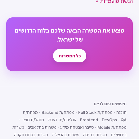
הגשת מועמדות »
מצאו את המשרה הבאה שלכם בלוח הדרושים
של ישראל.
כל המשרות
חיפושים פופולריים
תוכנה
·
מפתח/ת Full Stack
·
מפתח/ת Backend
·
מפתח/ת
QA
·
DevOps
·
Frontend
·
אנליסט/ית דאטה
·
מנהל/ת מוצר
·
מפתח/ת Mobile
·
סייבר ואבטחת מידע
·
משרות בתל אביב
·
משרות
בירושלים
·
משרות בחיפה
·
משרות בהרצליה
·
משרות בפתח תקווה