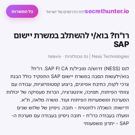
secrethunter.io
כל המשרות
לוח הדרושים של ישראל
רו"ח? בוא/י להשתלב במשרת יישום
SAP
Ness Technologies | נס טכנולוגיות · telaviv
לנס (NESS) דרוש/ה מוביל/ת SAP FI CA. רו"ח?
בוא/ילעשות הסבה במשרת יישום SAP התפקיד כולל הבנת
צרכי לקוח, כתיבת אפיונים, ביצוע קסטומיזציות, עבודה עם
צוותי הפיתוח, תמיכה, אינטגרציה, הכרות מעמיקה של יכולות
המערכת ומשמעויות הפיתוח ועוד. משרה מלאה, ת"א.
דרישות: השכלה רלוונטית - חובה. ניסיון של שלוש שנים
ומעלה בעבודה כרו"ח - חובה ניסיון בעבודה עם מערכת ה-
SAP - יתרון משמעותי