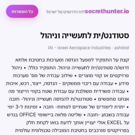
secrethunter.io
כל המשרות
לוח הדרושים של ישראל
סטודנט/ית לתעשייה וניהול
IAI - Israel Aerospace Industries · ashdod
קצת על התפקיד למפעל הנדסה ומערכות בחטיבת אלתא
דרוש/ה סטודנט/ית לתעשייה וניהול. התפקיד כולל: • ניהול
פרויקטים או קווי מוצרים • שילוב עבודה של מס' מערכות
מידע • עבודה עם ריבוי ממשקים - הנדסה, ייצור, רכש, איכות
• עבודה משרדית משולבת עם עבודת שטח בקווי הייצור מה
אנחנו מחפשים • סטודנטי/ת להנדסה תעשייה וניהול- חובה
• יתרת לימודים של שנתיים לפחות- חובה • זמינות ל-3 ימי
עבודה בשבוע -חובה • שליטה מלאה ביישומי OFFICE בגדש
על EXCEL אולי יעניין אותך לדעת בואו לקחת חלק
בפרויקטים מורכבים בחטיבת המובילה טכנולוגית עולמית