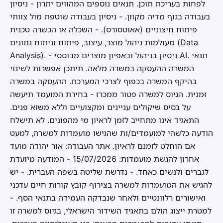
לפחות בעריכת תוכן. תנאים נוספים המהווים יתרון - ניסיון
בעבודה בגוף מדיה מקוון. - ניסיון בעבודה שוטפת מול צוותי
פיתוח חיצוניים (אאוטסורס). - השכלה או הכשרה טכנית
מעולמות ניהול מוצר, עיצוב, פיתוח וניתוח נתונים (Data
Analysis). - ניסיון בניהול ובאפיון מוצרים מבוססי AI. תנאי
המשרה ההעסקה במשרה מלאה. תיתכן אפשרות לשינוי
בהיקף המשרה בכפוף לצרכי המערכת. ההעסקה במשרה
זמנית. הגיוס למשרה פטור ממכרז - בחירת המועמד תיעשה
על בסיס שיקולים עניינים ומקצועיים וללא משוא פנים.
התאגיד אינו מתחייב לזמן לראיון מי מהפונים. לא תישלח
הודעה כלשהי למועמדים/ות שהגישו מועמדות למשרה, למעט
אם הוחלט לזמנם לראיון. אתר העבודה: אור יהודה מועד
אחרון להגשת מועמדות: 15/07/2026 - המודעה מיועדת
לגברים ולנשים כאחד. - נדרשת שליטה בשפה העברית. - יש
להגיש את המועמדות למשרה בצירוף קובץ קורות חיים עדכני
ואישורים רלוונטיים ולאחר שנבדקה העמידה בתנאי הסף. -
למטרת ייצוג הולם בתאגיד השידור הישראלי, בגיוס למשרה זו