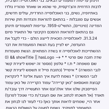
תינתן עדיפות למועמדים הבאים: בני האוכלוסייה הערבית,
לרבות הדרוזית והצ'רקסית, מי שהוא או שאחד מהוריו נולדו
באתיופיה, נשים, בני האוכלוסייה החרדית, עולים חדשים,
אנשים עם מוגבלות - בהתאם להוראות והגדרות חוק שירות
המדינה (מינויים), התשי"ט-1959. עדיפות למועמדים תינתן
גם בהתאם להוראות ההסכם הקיבוצי של התאגיד מיום
31.3.24. לאוכלוסייה הזכאית לייצוג הולם - כדי לקבל את
ההעדפה, יש לציין בעת הגשת המועמדות את דבר
ההשתייכות לאוכלוסייה זו בשדה המתאים. הגשת מועמדות
0) && showTitle || hasLogo --> * שדה חובה שם פרטי *
שם משפחה * ת.ז * טלפון (מספר זה ישמש ליצירת קשר
לגבי המשרה) * אימייל (כתובת מייל זו תשמש ליצירת קשר
לגבי המשרה) * נשמח לדעת איך הגעת אלינו! * לינקדאין
קבוצת וואטסאפ "כאן קריירה" עמוד הקריירה של כאן עמוד
הפייסבוק שלנו אתר אולג'ובס אתר התעשייה דרך עובד/ת
תאגיד (אל תשכחו לכתוב את שם העובד/ת כדי שנוכל לפרגן!)
אחר היי, שמחים לראות אותך כאן! כדי לעזור לנו לבחון את
התאמתך לתפקיד, נשמח למענה על השאלות הבאות.