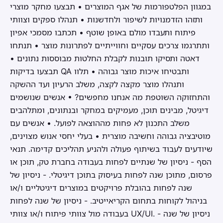
במגוון הפלטפורמות של אגף המוצרים • תבצעו מחקר מוצרי
ותזהו הזדמנויות לשיפור ולחדשנות • תנהלו ספקים וצוותי
פיתוח ותעבדו מולם באופן שוטף • תכתבו מסמכי אפיון
ותתרגמו צרכים עסקיים וחווייתיים לפתרונות מוצר • תנתחו
דאטה ותסיקו תובנות לקבלת החלטות מבוססות נתונים •
תבצעו בדיקות QA ותבטיחו איכות מוצר גבוהה • תלוו
ותנהלו מוצר מקצה לקצה, משלב הרעיון ועד ההשקה
והתחזוקה השוטפת מה אנחנו מחפשים? • אנשים שנושמים
דיגיטל, מבינים תוכן, מעמיקים במחקר ובנתונים, ומתלהבים
משלב התכנון לא פחות מההוצאה לפועל. • אנשים עם
מוטיבציה גבוהה וחשיבה מוצרית • בעלי יחסי אנוש מצוינים,
שיודעים לעבוד בשיתוף פעולה ולהניע תהליכים קדימה. תנאי
הסף - ניסיון של שנתיים לפחות בעבודה בחברת טק, תוכן או
פרסום, מתוכן שנה לפחות בעיסוק בתוכן דיגיטלי. - ניסיון של
שנה לפחות בהובלת פרויקטים במוצרים דיגיטליים ו/או
בניהול לקוחות בתחום הקריאייטיב. - ניסיון של שנה לפחות
בעבודה מול צוותי פיתוח ו/או צוותי UX/UI. - ניסיון של שנה