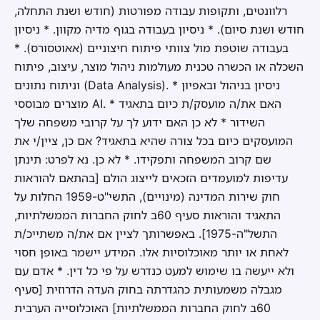
רלוונטים, ותקופות עבודה מפורטות (חודש ושנת התחלה,
חודש ושנת סיום). * ניסיון בעבודה בגוף מדיה מקוון. * ניסיון
בעבודה שוטפת מול צוותי פיתוח חיצוניים (אאוטסורס). *
השכלה או הכשרה טכנית מעולמות ניהול מוצר, עיצוב, פיתוח
וניתוח נתונים (Data Analysis). * ניסיון בניהול ובאפיון
מוצרים מבוססי AI. * האם את/ה מועסק/ת כיום בתאגיד
השידור * לא כן האם ידוע לך על קרובי משפחה שלך
המועסקים כיום בכל צורה שהיא בתאגיד? אם כן, ציין/י את
שם קרוב המשפחה ותפקידו. * לא כן. נא לפרט: תינתן
עדיפות למועמדים הזכאים לייצוג הולם [בהתאם להוראות
חוק שירות המדינה (מינויים), התשי"ט-1959 החלות על
התאגיד והוראות סעיף 60ב לחוק החברות הממשלתיות,
התשל"ה-1975]. באפשרותך לציין אם את/ה משתייכ/ת
לאחת או יותר מאוכלוסיות אלו. המידע יישמר באופן חסוי
ולא ייעשה בו שימוש למעט כנדרש על פי כל דין. * אדם עם
מגבלה משמעותית כהגדרתה בחוק העדה הדרוזית [סעיף
60ב לחוק החברות הממשלתיות] האוכלוסייה הערבית