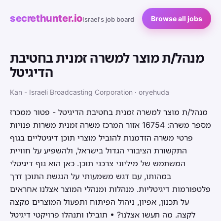
secrethunter.io
Browse all jobs
Israel's job board
מנהל/ת מוצר למשרה זמנית בחטיבת
הדיגיטל
Kan - Israeli Broadcasting Corporation · oryehuda
מנהל/ת מוצר למשרה זמנית בחטיבת הדיגיטל - פטור ממכרז
מספר משרה: 16754 אזור המרכז משרה זמנית משרות פנויות
פרטי משרה הזדמנות להוביל מוצרי תוכן דיגיטליים בגוף
התקשורת הציבורי הגדול בישראל, ולהשפיע על חוויית
המשתמש של מיליוני צרכני תוכן. כאן הוא גוף דיגיטלי
במהותו, עם דגש משמעותי על הנגשת התוכן דרך
פלטפורמות דיגיטליות. מנהלות ומנהלי המוצר אצלנו אחראים
על תכנון, אפיון, ניהול הפיתוח ותפעול המוצרים מקצה
לקצה. מה תעשו אצלנו? • תובילו ותנהלו פרויקטי דיגיטל