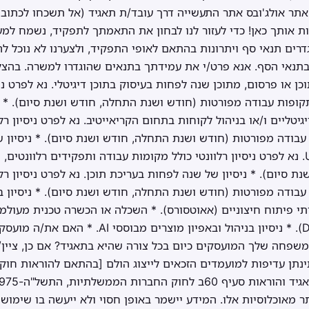
אתר אולג'ובס אתר התעשייה דרך עובד/ת תאגיד (אל תשכחו לכתוב
ות אותך כאן! כדי לעזור לנו לבחון את התאמתך לתפקיד, נשמח למ
רים תנאי סף ויתרונות בהתאם לאופי התפקיד, ולצערנו לא נוכל 
תנאי הסף. אנא פרט/י את עמידתך בתנאים שהוגדרו למשרה. בהצלח
 או פרסום, מתוכן שנה לפחות בעיסוק בתוכן דיגיטלי. נא לפרט ניס
תקופות עבודה מפורטות (חודש ושנת התחלה, חודש ושנת סיום). * נ
יטליים ו/או בניהול לקוחות בתחום הקריאייטיב. נא לפרט ניסיון רל
 עבודה מפורטות (חודש ושנת התחלה, חודש ושנת סיום). * ניסיון 
צוותי פיתוח ו/או צוותי UX/UI. נא לפרט ניסיון רלוונטי כולל מקומות עבודה ותפקידים ר
 סיום). * ניסיון של שנה לפחות בעריכת תוכן. נא לפרט ניסיון רל
עבודה מפורטות (חודש ושנת התחלה, חודש ושנת סיום). * ניסיון בע
תי פיתוח חיצוניים (אאוטסורס). * השכלה או הכשרה טכנית מעולמות
וניתוח נתונים (Data Analysis). * ניסיון בניהול ובאפ
 משפחה שלך המועסקים כיום בכל צורה שהיא בתאגיד? אם כן, ציי
תינתן עדיפות למועמדים הזכאים לייצוג הולם [בהתאם להוראות חוק 
 מאוכלוסיות אלו. המידע יישמר באופן חסוי ולא ייעשה בו שימוש ל