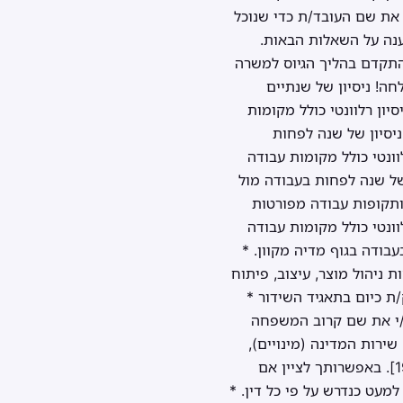
 את שם העובד/ת כדי שנוכל
ענה על השאלות הבאות.
להתקדם בהליך הגיוס למשרה
ה! ניסיון של שנתיים
יון רלוונטי כולל מקומות
יסיון של שנה לפחות
וונטי כולל מקומות עבודה
של שנה לפחות בעבודה מול
לוונטים, ותקופות עבודה מפורטות
וונטי כולל מקומות עבודה
בודה בגוף מדיה מקוון. *
 ניהול מוצר, עיצוב, פיתוח
יון מוצרים מבוססי AI. * האם את/ה מועסק/ת כיום בתאגיד השידור *
ן/י את שם קרוב המשפחה
שירות המדינה (מינויים),
התשי"ט-1959 החלות על התאגיד והוראות סעיף 60ב לחוק החברות הממשלתיות, התשל"ה-1975]. באפשרותך לציין אם
מעט כנדרש על פי כל דין. *