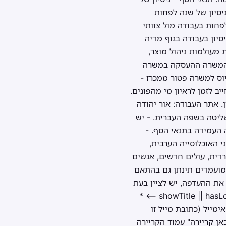
יסיון של שנה לפחות
לפחות בעבודה מול צוותי
ן - ניסיון בעבודה בגוף מדיה
 מעולמות ניהול מוצר,
 (Data Analysis). - ניסיון בניהול ובאפיון מוצרים מבוססי AI. תנאי המשרה ההעסקה במשרה
וס למשרה פטור ממכרז -
ב לזמן לראיון מי מהפונים.
 אתר העבודה: אור יהודה
חד. - נדרשת שליטה בשפה העברית. - יש
 העמידה בתנאי הסף. -
י האוכלוסייה הערבית,
רדית, עולים חדשים, אנשים
דרות חוק שירות המדינה (מינויים), התשי"ט-1959. עדיפות למועמדים תינתן גם בהתאם
ג הולם - כדי לקבל את ההעדפה, יש לציין בעת
הגשת המועמדות את דבר ההשתייכות לאוכלוסייה זו בשדה המתאים. הגשת מועמדות 0) && showTitle || hasLogo --> *
מייל (כתובת מייל זו
ן קריירה" עמוד הקריירה