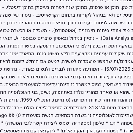
טק, תוכן או פרסום, מתוכן שנה לפחות בעיסוק בתוכן דיגיטלי. - נ
יטליים ו/או בניהול לקוחות בתחום הקריאייטיב. - ניסיון של שנה 
ו/או צוותי UX/UI. - ניסיון של שנה לפחות בעריכת תוכן. תנאים נוספים המהווים יתרו
ת מול צוותי פיתוח חיצוניים (אאוטסורס). - השכלה או הכשרה טכנית
עיצוב, פיתוח וניתוח נתונים
 בהיקף המשרה בכפוף לצרכי המערכת. ההעסקה במשרה זמנית. הגי
שיקולים עניינים ומקצועיים וללא משוא פנים. התאגיד אינו מתחיי
מדים/ות שהגישו מועמדות למשרה, למעט אם הוחלט לזמנם לראיון.
מועד אחרון להגשת מועמדות: 15/07/2026 - המודעה מיועדת לגברים ולנשים כא
ירוף קובץ קורות חיים עדכני ואישורים רלוונטיים ולאחר שנבדקה
דור הישראלי, בגיוס למשרה זו תינתן עדיפות למועמדים הבאים: בנ
 שהוא או שאחד מהוריו נולדו באתיופיה, נשים, בני האוכלוסייה הח
עם מוגבלות - בהתאם להוראות והג
להוראות ההסכם הקיבוצי של התאגיד מיום 31.3.24. לאוכלוסייה הזכאית לייצו
ה * ת.ז * טלפון (מספר זה ישמש ליצירת קשר לגבי המשרה) * אי
) * נשמח לדעת איך הגעת אלינו! * לינקדאין קבוצת וואטסאפ "כא