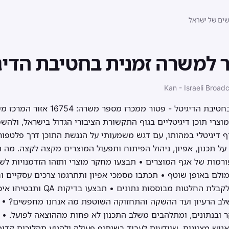
שים של ישראל
 למשרה זמנית בחטיבת הדיג
Kan - Israeli Broad
מנהל/ת מוצר למשרה זמנית בחטיבת הדיגיטל
וצרי תוכן דיגיטליים בגוף התקשורת הציבורי הגדול בישראל, ולה
 גוף דיגיטלי במהותו, עם דגש משמעותי על הנגשת התוכן דרך פלטפור
ל תכנון, אפיון, ניהול הפיתוח ותפעול המוצרים מקצה לקצה. מה ת
פורמות של אגף המוצרים • תבצעו מחקר מוצרי ותזהו הזדמנויות לש
מולם באופן שוטף • תכתבו מסמכי אפיון ותתרגמו צרכים עסקיים וח
תנתחו דאטה ותסיקו תובנות לקבלת החלטות
לב הרעיון ועד ההשקה והתחזוקה השוטפת מה אנחנו מחפשים? • א
 ובנתונים, ומתלהבים משלב התכנון לא פחות מההוצאה לפועל. • 
נוש מצוינים, שיודעים לעבוד בשיתוף פעולה ולהניע תהליכים קדימה