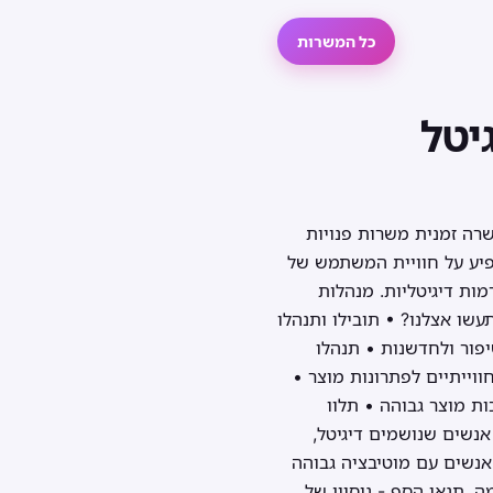
כל המשרות
יטל
 - פטור ממכרז מספר משרה: 16754 אזור המרכז משרה זמנית משרות פנויות
שפיע על חוויית המשתמש של
מות דיגיטליות. מנהלות
עשו אצלנו? • תובילו ותנהלו
יפור ולחדשנות • תנהלו
ווייתיים לפתרונות מוצר •
 מבוססות נתונים • תבצעו בדיקות QA ותבטיחו איכות מוצר גבוהה • תלוו
נשים שנושמים דיגיטל,
אנשים עם מוטיבציה גבוהה
. תנאי הסף - ניסיון של