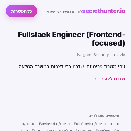
secrethunter.io
כל המשרות
לוח הדרושים של ישראל
Fullstack Engineer (Frontend-
focused)
Nagomi Security · telaviv
זוהי משרת פרימיום. שדרגו כדי לצפות במשרה המלאה.
שדרגו לצפייה »
חיפושים פופולריים
תוכנה
·
מפתח/ת Full Stack
·
מפתח/ת Backend
·
מפתח/ת
QA
·
DevOps
·
Frontend
·
אנליסט/ית דאטה
·
מנהל/ת מוצר
·