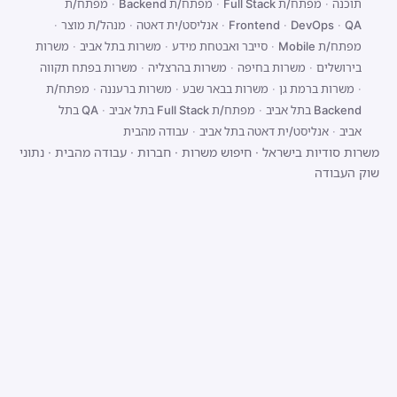
תוכנה
·
מפתח/ת Full Stack
·
מפתח/ת Backend
·
מפתח/ת
QA
·
DevOps
·
Frontend
·
אנליסט/ית דאטה
·
מנהל/ת מוצר
·
מפתח/ת Mobile
·
סייבר ואבטחת מידע
·
משרות בתל אביב
·
משרות
בירושלים
·
משרות בחיפה
·
משרות בהרצליה
·
משרות בפתח תקווה
·
משרות ברמת גן
·
משרות בבאר שבע
·
משרות ברעננה
·
מפתח/ת
Backend בתל אביב
·
מפתח/ת Full Stack בתל אביב
·
QA בתל
אביב
·
אנליסט/ית דאטה בתל אביב
·
עבודה מהבית
משרות סודיות בישראל
·
חיפוש משרות
·
חברות
·
עבודה מהבית
·
נתוני
שוק העבודה