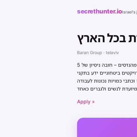
secrethunter.io
Israel's
ת בכל הארץ
Baran Group · telaviv
מהנדס/ת חשמל למשרה בהיקף של 80% בפריסה ארצית: תואר בהנדסת חשמל ורשום בפנקס מהנדסים – חובה ניסיון של 5
יקטים ביטחוניים ידע בתקני
כתבי כמויות נכונות לעבודה
יועדת לנשים ולגברים כאחד
Apply »