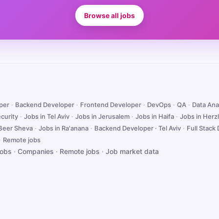
Browse all jobs
oper
·
Backend Developer
·
Frontend Developer
·
DevOps
·
QA
·
Data Ana
curity
·
Jobs in Tel Aviv
·
Jobs in Jerusalem
·
Jobs in Haifa
·
Jobs in Herzl
 Beer Sheva
·
Jobs in Ra'anana
·
Backend Developer · Tel Aviv
·
Full Stack 
·
Remote jobs
jobs
·
Companies
·
Remote jobs
·
Job market data