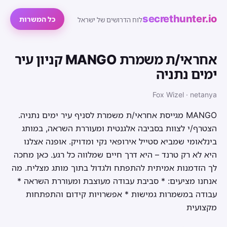
secrethunter.io
כל המשרות
לוח הדרושים של ישראל
אחראי/ת משמרת MANGO קניון עיר
ימים נתניה
Fox Wizel · netanya
MANGO מגייסת אחראי/ת משמרת לסניף עיר ימים נתניה.
הצטרף/י לצוות בסביבה אלגנטית ומעוררת השראה, במותג
בינלאומי שמביא סטייל אירופאי נקי ומדויק. אופנה אצלנו
היא לא רק טרנד – היא דרך חיים שמלווה כל רגע. כאן מחכה
לך הזדמנות אמיתית להתפתח ולגדול בתוך מותג מצליח. מה
אנחנו מציעים: * סביבת עבודה מעוצבת ומעוררת השראה *
עבודה במשמרות גמישות * אפשרויות קידום והתפתחות
מקצועית