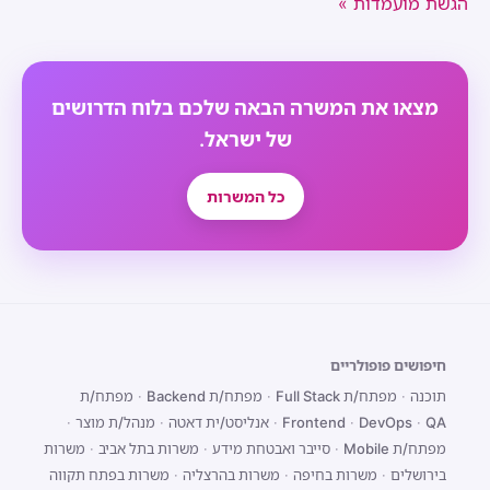
הגשת מועמדות »
מצאו את המשרה הבאה שלכם בלוח הדרושים
של ישראל.
כל המשרות
חיפושים פופולריים
תוכנה
·
מפתח/ת Full Stack
·
מפתח/ת Backend
·
מפתח/ת
QA
·
DevOps
·
Frontend
·
אנליסט/ית דאטה
·
מנהל/ת מוצר
·
מפתח/ת Mobile
·
סייבר ואבטחת מידע
·
משרות בתל אביב
·
משרות
בירושלים
·
משרות בחיפה
·
משרות בהרצליה
·
משרות בפתח תקווה