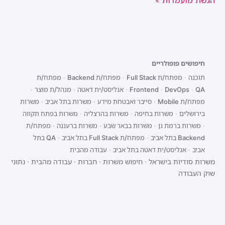
הגשת מועמדות »
חיפושים פופולריים
תוכנה
·
מפתח/ת Full Stack
·
מפתח/ת Backend
·
מפתח/ת
QA
·
DevOps
·
Frontend
·
אנליסט/ית דאטה
·
מנהל/ת מוצר
·
מפתח/ת Mobile
·
סייבר ואבטחת מידע
·
משרות בתל אביב
·
משרות
בירושלים
·
משרות בחיפה
·
משרות בהרצליה
·
משרות בפתח תקווה
·
משרות ברמת גן
·
משרות בבאר שבע
·
משרות ברעננה
·
מפתח/ת
Backend בתל אביב
·
מפתח/ת Full Stack בתל אביב
·
QA בתל
אביב
·
אנליסט/ית דאטה בתל אביב
·
עבודה מהבית
משרות סודיות בישראל
·
חיפוש משרות
·
חברות
·
עבודה מהבית
·
נתוני
שוק העבודה