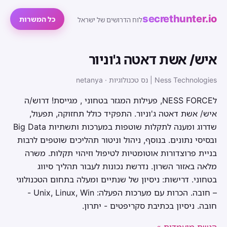
secrethunter.io
כל המשרות
לוח הדרושים של ישראל
איש/ אשת דאטה ג'וניור
Ness Technologies | נס טכנולוגיות · netanya
לNESS FORCE, פעילות המגזר בטחוני , מגייסת! דרוש/ה
איש/ אשת דאטה ג'וניור. התפקיד כולל תחזוקה, תפעול,
שדרוג ומענה לתקלות שוטפות במערכות ותשתיות Big Data
ובסיסי נתונים. בנוסף, ניהול וניטור תהליכים שוטפים לרבות
בניית פרוצדורות אוטומטיות לטיפול וזיהוי תקלות. משרה
מלאה באזור השרון. נדרשת נכונות לעבור תהליך סיווג
בטחוני. דרישות: ניסיון של שנתיים ומעלה בתחום הטכנולוגי
– חובה. הכרות עם מערכות הפעלה: Unix, Linux, Win -
חובה. ניסיון בכתיבת סקריפטים - יתרון.