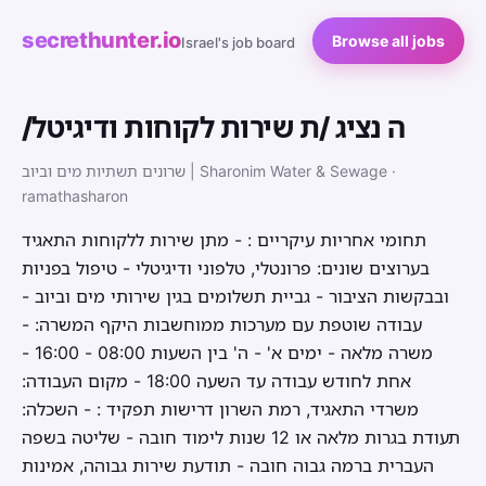
secrethunter.io
Browse all jobs
Israel's job board
/ה נציג /ת שירות לקוחות ודיגיטל
שרונים תשתיות מים וביוב | Sharonim Water & Sewage ·
ramathasharon
תחומי אחריות עיקריים : - מתן שירות ללקוחות התאגיד
בערוצים שונים: פרונטלי, טלפוני ודיגיטלי - טיפול בפניות
ובבקשות הציבור - גביית תשלומים בגין שירותי מים וביוב -
עבודה שוטפת עם מערכות ממוחשבות היקף המשרה: -
משרה מלאה - ימים א' - ה' בין השעות 08:00 - 16:00 -
אחת לחודש עבודה עד השעה 18:00 - מקום העבודה:
משרדי התאגיד, רמת השרון דרישות תפקיד : - השכלה:
תעודת בגרות מלאה או 12 שנות לימוד חובה - שליטה בשפה
העברית ברמה גבוה חובה - תודעת שירות גבוהה, אמינות