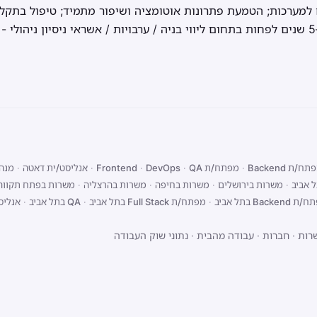
ים למערכות; הטמעת פתרונות אוטומציה ושיפור מתמיד; טיפול בתקל
ח/ת Backend
·
מפתח/ת Frontend
QA
·
DevOps
·
·
אנליסט/ית דאטה
·
מנהל
 אביב
·
משרות בירושלים
·
משרות בחיפה
·
משרות בהרצליה
·
משרות בפתח תקווה
Backend בתל אביב
·
מפתח/ת Full Stack בתל אביב
·
QA בתל אביב
·
אנליס
רות
·
חברות
·
עבודה מהבית
·
נתוני שוק העבודה