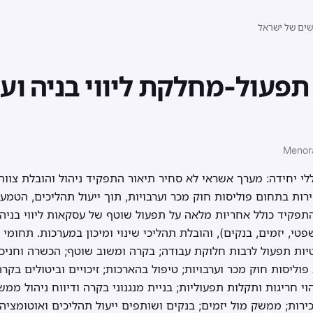
שים של ישראל
פעול-מחלקת ליווי בניה וער
Menor
 יחידה: מערך אשראי לא סחיר תיאור התפקיד ניהול והובלת צוות
ות בתחום פוליסות חוק מכר וערבויות, תוך ייעול תהליכים, הטמע
תפקיד כולל אחריות מלאה על תפעול שוטף של עסקאות ליווי בניה, 
משפטי, יזמים, בנקים), והובלת תהליכי שינוי ומיכון במערכות. תחומי 
טיות תפעול לרבות חלוקת עבודה; בקרה ומשוב שוטף; הכשרה וחניכ
ליסות חוק מכר וערבויות; טיפול בהארכות; זיכויים וביטולים בקרה 
הוי חריגות ותקלות תפעוליות; בניית מנגנוני בקרה ודיווח ניהול מ
ות; ממשק מול יזמים; בנקים ושותפים ייעול תהליכים ואוטומציה 