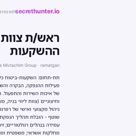
secrethunter.io
לוח הדרו
ראש/ת צוות ת
ההשקעות
a Mivtachim Group · ramatgan
תת-תחום: השקעות-ביטוח כללי
פעילות ההנפקה, הבקרה והשיר
של איכות השירות והתפעול. ה
וחיצוניים (צוות ליווי בניה, 
ניהול מקצועי ואישי של רפרנ
שוטף - הובלת תהליך הנפקת פו
עמידה בנהלים רגולטוריים; זי
מחלקות אשראי; משפטית ומכיר