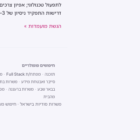
לתפעול טכנולוגי; אפיון צרכ
דרישות התפקיד ניסיון של 3–5 שנים לפחות בתחום ליווי בניה / ערבויות / אשראי ניסיון ניהולי - יתרון משמעותי
הגשת מועמדות »
חיפושים פופולריים
תוכנה
·
מפתח/ת Full Stack
·
מפת
סייבר ואבטחת מידע
·
משרות בתל
בבאר שבע
·
משרות ברעננה
·
מפתח/ת 
מהבית
משרות סודיות בישראל
·
חיפוש מש