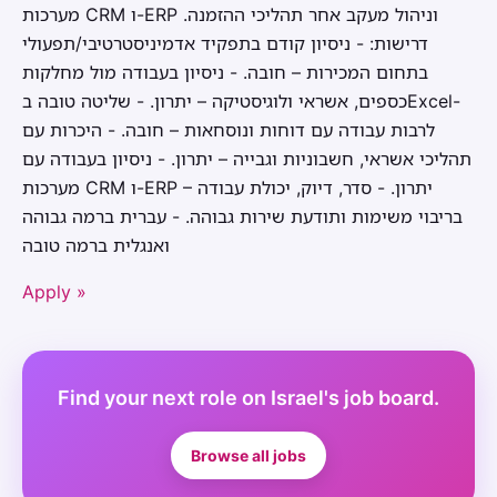
מערכות CRM ו-ERP וניהול מעקב אחר תהליכי ההזמנה.
דרישות: - ניסיון קודם בתפקיד אדמיניסטרטיבי/תפעולי
בתחום המכירות – חובה. - ניסיון בעבודה מול מחלקות
כספים, אשראי ולוגיסטיקה – יתרון. - שליטה טובה בExcel-
לרבות עבודה עם דוחות ונוסחאות – חובה. - היכרות עם
תהליכי אשראי, חשבוניות וגבייה – יתרון. - ניסיון בעבודה עם
מערכות CRM ו-ERP – יתרון. - סדר, דיוק, יכולת עבודה
בריבוי משימות ותודעת שירות גבוהה. - עברית ברמה גבוהה
ואנגלית ברמה טובה
Apply »
Find your next role on Israel's job board.
Browse all jobs