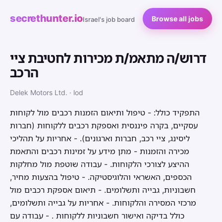
secrethunter.io
Browse all jobs
Israel's job board
דרוש/ה מתאמ/ת מכירות לחטיבת ציי
הרכב
Delek Motors Ltd. · lod
התפקיד כולל: - טיפול ותיאום הזמנות רכבים מול לקוחות
עסקיים, בקרה פיננסית ואספקת רכבים ללקוחות (חברות
ליסינג, ציי רכב, חברות וארגונים). - אחריות על תהליכי
מכירה והזמנות - מתן מידע על זמינות רכבים והתאמת
ההיצע לצורכי הלקוחות. - עבודה שוטפת מול מחלקות
הכספים, האשראי והלוגיסטיקה. - טיפול בהצעות מחיר,
חשבוניות, גבייה ותשלומים. - תיאום אספקת רכבים מול
מרכזי המסירה והלקוחות. - אחריות על גבייה ותשלומים,
כולל בדיקה ואישור חשבוניות ללקוחות . - עבודה עם