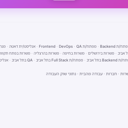
ח/ת Backend
·
מפתח/ת Frontend
QA
·
DevOps
·
·
אנליסט/ית דאטה
·
מנהל
 אביב
·
משרות בירושלים
·
משרות בחיפה
·
משרות בהרצליה
·
משרות בפתח תקווה
Backend בתל אביב
·
מפתח/ת Full Stack בתל אביב
·
QA בתל אביב
·
אנליס
רות
·
חברות
·
עבודה מהבית
·
נתוני שוק העבודה