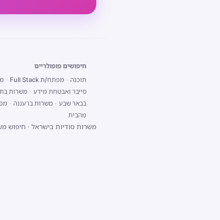
חיפושים פופולריים
תוכנה
·
מפתח/ת Full Stack
·
מפת
סייבר ואבטחת מידע
·
משרות בתל
בבאר שבע
·
משרות ברעננה
·
מפתח/ת 
מהבית
משרות סודיות בישראל
·
חיפוש מש