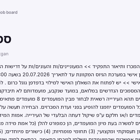
 job board
סמ
tgan
רז:3951718 נוסח המכרז ותיאור התפקיד >> המעוניינים/ות והעונים/ות על ד
ישי >> יש לפתוח את השאלון האישי למילוי בדפדפן גוגל כרום . לת
במקרה של ריבוי מועמדים תהא העירייה רשאי
 המועמדים יוזמנו להופיע בפני ועדת המכרזים. הבחירה תעשה על 
דים ו/או חלקם ע"פ שיקול דעתה הבלעדי של העירייה. אמות המידה
יימת אפשרות שהמועמדים יישלחו למבחן התאמה. בהתאם לחוק שיווי