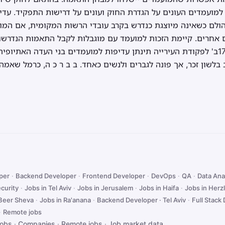
למועמדים העונים על הגדרת החוק ועונים על דרישות התפקיד. עד
 הולם כשאינה מיוצגת כנדרש בקרב עובדי הרשות המקומית, אם המו
 אחרים. קיימת הזכות למועמד עם מוגבלות לקבל התאמות הנדרשות
הקבלה לעבודה. לפי סעיף 173ב' לפקודת העירייה תינתן עדיפות למועמדים בני העדה 
בלשון זכר, אך פונה לגברים ולנשים כאחד. ב ב ר כ ה, כרמל שאמה
oper
·
Backend Developer
·
Frontend Developer
·
DevOps
·
QA
·
Data Ana
curity
·
Jobs in Tel Aviv
·
Jobs in Jerusalem
·
Jobs in Haifa
·
Jobs in Herzl
 Beer Sheva
·
Jobs in Ra'anana
·
Backend Developer · Tel Aviv
·
Full Stack 
·
Remote jobs
jobs
·
Companies
·
Remote jobs
·
Job market data