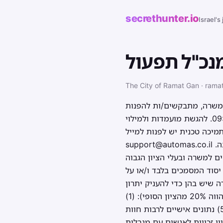
secrethunter.io
Israel's
נכ"ל תפעול
The City of Ramat Gan · rama
רישות המשרה, מתבקשים/ות להפנות
קורות חיים ולמלא שאלון אישי במערכת הגיוס המקוונת עד לתאריך 20.07.2026 בשעה 09:00. להגשת מועמדות ולמילוי
מיכה טכנית יש לפנות למייל:
support@automas.co.il מועמדים שלא יגישו את המסמכים הנדרשים במלואם, במועד שנקבע, מועמדותם לא תיבדקנה.
ת לבחור מבין המועמדים 8 מועמדים מתאימים למשרה ובעלי הציון הגבוה
יסוד המסמכים בלבד ו/או על
 שיש בהן כדי להעניק יתרון
בבחינת התאמת המועמדים למשרה בעת מיון המועמדים, הן כמפורט להלן (כל אמת מידה מהווה 20% מהציון הסופי): (1)
דרישות השכלה; (2) ניסיון תעסוקתי ומקצועי; (3) תחומי מומחיות; (4) כישורים מיוחדים; (5) נתונים אישיים לרבות חוות
ן זכויות לאנשים עם מגבלות