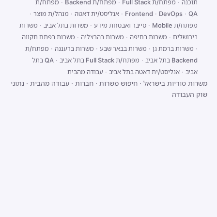
תוכנה
·
מפתח/ת Full Stack
·
מפתח/ת Backend
·
מפתח/ת
QA
·
DevOps
·
Frontend
·
אנליסט/ית דאטה
·
מנהל/ת מוצר
·
מפתח/ת Mobile
·
סייבר ואבטחת מידע
·
משרות בתל אביב
·
משרות
בירושלים
·
משרות בחיפה
·
משרות בהרצליה
·
משרות בפתח תקווה
·
משרות ברמת גן
·
משרות בבאר שבע
·
משרות ברעננה
·
מפתח/ת
Backend בתל אביב
·
מפתח/ת Full Stack בתל אביב
·
QA בתל
אביב
·
אנליסט/ית דאטה בתל אביב
·
עבודה מהבית
משרות סודיות בישראל
·
חיפוש משרות
·
חברות
·
עבודה מהבית
·
נתוני
שוק העבודה