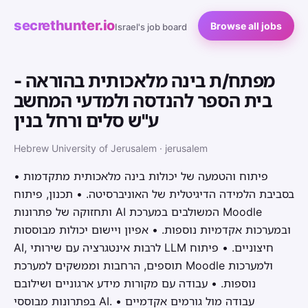
secrethunter.io
Browse all jobs
Israel's job board
מפתח/ת בינה מלאכותית בהוראה -
בית הספר להנדסה ולמדעי המחשב
ע"ש סלים ורחל בנין
Hebrew University of Jerusalem · jerusalem
• פיתוח והטמעה של יכולות בינה מלאכותית מתקדמות
בסביבת הלמידה הדיגיטלית של האוניברסיטה. • תכנון, פיתוח
ותחזוקה של פתרונות AI המשולבים במערכת Moodle
ובמערכות אקדמיות נוספות. • אפיון ויישום יכולות מבוססות
AI, לרבות אינטגרציה עם שירותי LLM חיצוניים. • פיתוח
תוספים, הרחבות וממשקים למערכת Moodle ולמערכות
נוספות. • עבודה עם מקורות מידע ארגוניים ושילובם
בפתרונות מבוססי AI. • עבודה מול גורמים אקדמיים