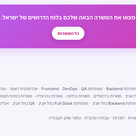
מצאו את המשרה הבאה שלכם בלוח הדרושים של ישראל.
כל המשרות
ח/ת Backend
·
מפתח/ת Frontend
QA
·
DevOps
·
·
אנליסט/ית דאטה
·
מנהל
 אביב
·
משרות בירושלים
·
משרות בחיפה
·
משרות בהרצליה
·
משרות בפתח תקווה
Backend בתל אביב
·
מפתח/ת Full Stack בתל אביב
·
QA בתל אביב
·
אנליס
רות
·
חברות
·
עבודה מהבית
·
נתוני שוק העבודה