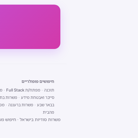
חיפושים פופולריים
תוכנה
·
מפתח/ת Full Stack
·
מפת
סייבר ואבטחת מידע
·
משרות בתל
בבאר שבע
·
משרות ברעננה
·
מפתח/ת 
מהבית
משרות סודיות בישראל
·
חיפוש מש