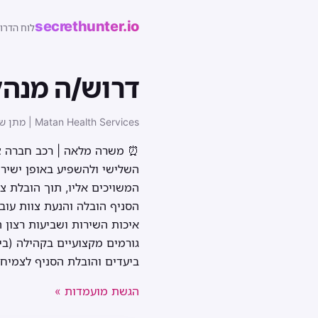
secrethunter.io
לוח הדרו
דרוש/ה מנהל
Matan Health Services | מתן שירותי בריאות · netanya
⏰ משרה מלאה | רכב חברה צמו
השלישי ולהשפיע באופן ישיר ע
המשויכים אליו, תוך הובלת צ
הסניף הובלה והנעת צוות עובד
איכות השירות ושביעות רצון 
גורמים מקצועיים בקהילה (ביט
ביעדים והובלת הסניף לצמיח
הגשת מועמדות »