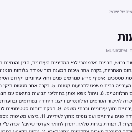
שים של ישראל
ות
MUNICIPALITY
ום האחריות, בקרה אחר איכות המענה תוך עמידה בלוחות הזמנים 
טיפול בתיקי תביעות שבייצוג העירייה בבית משפט לתביעות קט
חברות הביטוח ועדכון הגורמים הרלוונטיים. 6. ניהול משא ומתן בתהליכי תביעות ב
בדיונים, בוועדות, בפורומים עירוניים וחוץ עירוניים ובבתי משפט. 9.
והתביעות. 10. קיום קשרי עבודה פנים עירוניים ועם גו
הנחיית הממונה. דרישות התפקיד: 1. תעודת בגרות מלאה. יתרון לתואר אקדמי שקיבל 
שהוכר ע"י משרד החינוך במחלקה להערכת תארים אקדמיים 