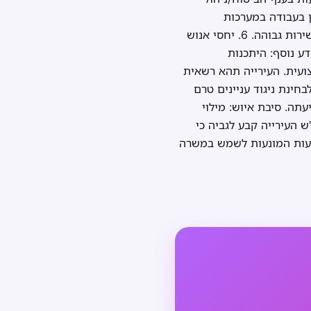
ת לתעודת בגרות מלאה – 3 שנים לפחות 3. ידע וניסיון בעבודה במערכות
ממוחשבות ובהפעלת יישומי OFFICE. 4. מיומנויות תקשורת וכושר ניהול משא ומתן. 5. תודעת שירות גבוהה. 6. יחסי אנוש
ב בכתב ובעל פה. מידע נוסף: היתכנות
עית. העירייה תהא רשאית
לון לבחינת ניגוד עניינים טרם
תה. סיבת איוש: מילוי
 שיועמ"ש העירייה קבע לגביה כי
שעות המונעות לשמש במשרה