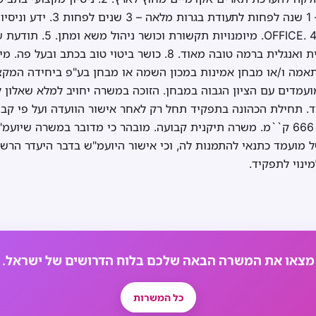
תיקים/נזיקין: לתואר אקדמי – 1 שנה לפחו
טובים. 7. ידיעת השפה העברית ואנגלית ברמה טובה מאוד. 8. כושר ביטוי טו
מה ו/או מבחן אמינות במכון השמה או מבחן בע"פ ביחידה המקצו
 לוועדת משרות את 8 המועמדים עם הציון הגבוה במבחן. הזוכה במשרה יחויב למלא שא
ד. תחילת הכהונה בתפקיד תחל רק לאחר אישור הוועדה ועל פי קביע
מקום לפני מכרז. אחזקת רכב 666 ק``מ. משרה תיקנית קבועה. מובהר כי מדובר במשרה
ל מועמד כתנאי להתמנות לה, וכי אישור היועמ"ש בדבר היעדר הר
ינוי לתפקיד.
מצאו את המשרה הבאה שלכם בלוח הדרושים של ישראל.
כל המשרות