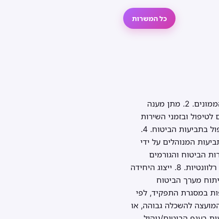
כל המשרות
1. טיפול בתביעות בתחום ביטוח רכוש, חבויות ואלמנטרי לפי המדיניות העירונית, הדין והנחיות הממונים. 2. מתן מענה
לטיפול ובזמני השירות
שהוגדרו. 3. ריכוז וסיוע בהשלמת מסמכים, איסוף מידע מגורמים פנים וחוץ עירוניים וקידום הטיפול בתביעות הביטוח. 4.
נות. 5. בקרה אחר סטטוס תיקי תביעות המנוהלים על ידי
תיאום עם חברות הביטוח והגורמים
הרלוונטיים. 7. הכנת מסמך פשרה לאישור הגורמים הרלוונטיים וייצוג היחידה בפורומים ובוועדות רלוונטיות. 8. ייצוג היחידה
 הפקת דוחות סטטיסטיים לניתוח מערך הביטוח
פים מחוץ לעירייה. 11. ביצוע משימות נוספות במסגרת התפקיד, לפי
הכרה ע"י המועצה להשכלה גבוהה, או
מחוץ לארץ. 2. ניסיון מקצועי בתביעות בענף הביטוח/ניהול