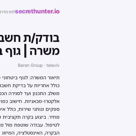
secrethunter.io
לוח הדרו
משרה | גוף ב
Baran Group · telaviv
תיאור המשרה: לגוף ביטחוני 
כולל אחריות על בדיקת חשבונו
משלב התכנון ועד לסגירה הכס
אלקטרו-מכאניות. חישוב כמוי
ספקים ונותני שירות, כולל אי
מחיר. ביצוע בקרה תקציבית ש
לטיפול. עבודה שוטפת מול מנה
הבקרה, האינסטלציה, המיזוג 