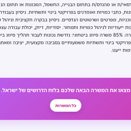
אי/ת או מהנדס/ת בתחום הבנייה, החשמל, המכונות או תחום הנדסי 
חשבונות, כתבי כמויות ואומדנים בפרויקטי בינוי ותשתיות. ניסיון בעבו
כניות, מפרטים ושרטוטים הנדסיים. ניסיון בבקרה תקציבית וניהול ע
אה ב-Excel ובתוכנות ייעודיות לניהול כמויות ותמחור. יסודיות, דיוק, יכולת עבו
מיקום: פתח תקווה היקף משרה: 85% משרה סיווג ביטחוני: נדרשת נכונות לעבור תהלי
רויקטי בינוי ותשתיות משמעותיים בסביבה מקצועית, יציבה ומאת
ות ייענו.
מצאו את המשרה הבאה שלכם בלוח הדרושים של ישראל.
כל המשרות