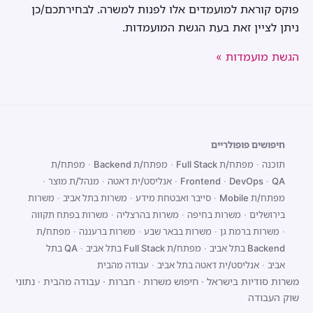
פוקס קוראת למועמדים אלו לפנות למשרה. לבחירתכם/כן
ניתן לציין זאת בעת הגשת המועמדות.
הגשת מועמדות »
חיפושים פופולריים
תוכנה
·
מפתח/ת Full Stack
·
מפתח/ת Backend
·
מפתח/ת
QA
·
DevOps
·
Frontend
·
אנליסט/ית דאטה
·
מנהל/ת מוצר
·
מפתח/ת Mobile
·
סייבר ואבטחת מידע
·
משרות בתל אביב
·
משרות
בירושלים
·
משרות בחיפה
·
משרות בהרצליה
·
משרות בפתח תקווה
·
משרות ברמת גן
·
משרות בבאר שבע
·
משרות ברעננה
·
מפתח/ת
Backend בתל אביב
·
מפתח/ת Full Stack בתל אביב
·
QA בתל
אביב
·
אנליסט/ית דאטה בתל אביב
·
עבודה מהבית
משרות סודיות בישראל
·
חיפוש משרות
·
חברות
·
עבודה מהבית
·
נתוני
שוק העבודה