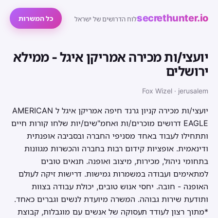
secrethunter.io
כל המשרות
לוח הדרושים של ישראל
יועצי/ות מכירה אמריקן איגל - ממילא
ירושלים
Fox Wizel · jerusalem
יועצי/ות מכירה קניון גרנד חיפה אמריקן איגל ל AMERICAN
EAGLE דרושים מוכרים/ות ואחמ"שים/יות שלחו קורות חיים
ותתחילו לעבוד באחד מסניפי החברה ובסביבה אופנתית
ודינאמית. אופציות קידום רבות בחברה והכשרות מגוונות
בתחומי ניהול, מכירות, מיצוב ואופנה. תנאים טובים
למתאימים ועבודה במשמרות גמישות. דרישות זיקה לעולם
האופנה - חובה. יחסי אנוש טובים, יכולת עבודה בצוות
ותודעת שירות גבוהה. המשרה מיועדת לנשים וגברים כאחד.
*מתוך רצון לעודד תעסוקה של אנשים עם מוגבלות, קבוצת