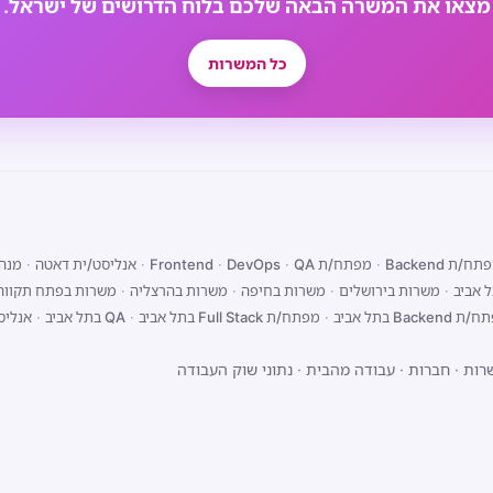
מצאו את המשרה הבאה שלכם בלוח הדרושים של ישראל.
כל המשרות
ח/ת Backend
·
מפתח/ת Frontend
QA
·
DevOps
·
·
אנליסט/ית דאטה
·
מנהל
 אביב
·
משרות בירושלים
·
משרות בחיפה
·
משרות בהרצליה
·
משרות בפתח תקווה
Backend בתל אביב
·
מפתח/ת Full Stack בתל אביב
·
QA בתל אביב
·
אנליס
רות
·
חברות
·
עבודה מהבית
·
נתוני שוק העבודה