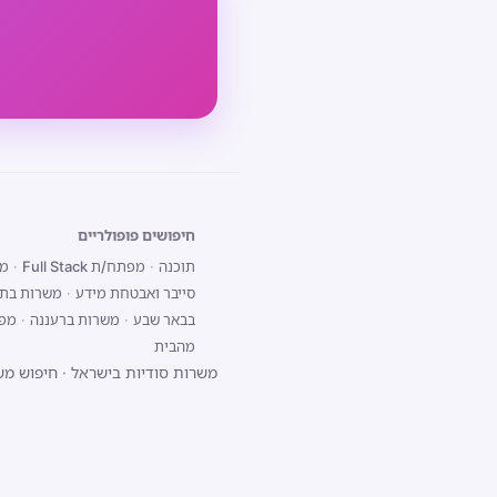
חיפושים פופולריים
תוכנה
·
מפתח/ת Full Stack
·
מפת
סייבר ואבטחת מידע
·
משרות בתל
בבאר שבע
·
משרות ברעננה
·
מפתח/ת 
מהבית
משרות סודיות בישראל
·
חיפוש מש