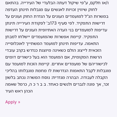
ו/או חלקם, ע"פי שיקול דעתה הבלעדי של העירייה. בהתאם
לחוק שיווין זכויות לאנשים עם מגבלות תינתן העדפה
במשרות הנ"ל למועמדים העונים על הגדרת החוק ועונים על
דרישות התפקיד. לפי סעיף 173ב' לפקודת העירייה תינתן
עדיפות למועמדים בני העדה האתיופית העונים על דרישות
התפקיד. קיימת אפשרות שהמועמדים יישלחו למבחן
התאמה. עדיפות תינתן למועמד המשתייך לאוכלוסייה
הזכאית לייצוג הולם כשאינה מיוצגת כנדרש בקרב עובדי
הרשות המקומית, אם המועמד הוא בעל כישורים דומים
לכישוריהם של מועמדים אחרים. קיימת הזכות למועמד עם
מוגבלות לקבל התאמות הנדרשות לו מחמת מוגבלותו בהליכי
הקבלה לעבודה. הבהרה מגדרית: נוסח המשרה נכתב בלשון
זכר, אך פונה לגברים ולנשים כאחד. ב ב ר כ ה, כרמל שאמה
הכהן ראש העיר
Apply »