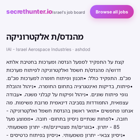
secrethunter.io
Browse all jobs
Israel's job board
מהנדס/ת אלקטרוניקה
IAI - Israel Aerospace Industries · ashdod
קצת על התפקיד למפעל הנדסה ומערכות בחטיבת אלתא
דרוש/ה מהנדס/ת חשמל ואלקטרוניקה לפיתוח מערכות
מכ"ם. התפקיד כולל: •תכנון ופיתוח חומרה למערכות מכ"ם.
•פיתוח, בדיקות ואינטגרציה בתחום החומרה. •ניהול והובלת
גופי פיתוח שונים. •ניהול ופיקוח על קבלני משנה. •עבודה
עצמאית, התמודדות בסביבה דינאמית מרובת משימות. מה
אנחנו מחפשים •תואר ראשון בהנדסת חשמל ואלקטרוניקה -
חובה. •לפחות שנתיים ניסיון בתחום- חובה. •ממוצע מעל
85 - יתרון. •בוגרים/ות מצטיינים/ות- יתרון משמעותי.
•ניסיון צבאי- יתרון משמעותי. •ניסיון בפיתוח כרטיסים -