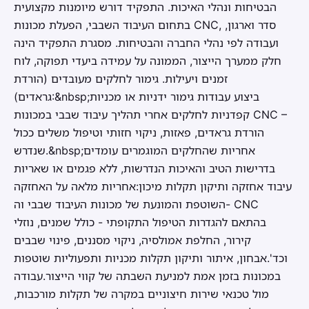
הבטיחות ונהלי האיכות. התפקיד דורש מיומנות מקצועית
בתחום העיבוד השבבי, הפעלת מכונות CNC, סדר וארגון,
ועבודה לפי נהלי החברה והבטיחות. מסגרת התפקיד הינה
חלק ממערך הייצור, הממונה על עמידה ביעדי תפוקה, לוח
זמנים ויעילות. גימור לחלקים מעובדים (הורדת
גראדים):&nbsp;ביצוע עבודות גימור ידניות או מכניות
קפדניות לחלקים אחרי תהליך עיבוד שבבי במכונות CNC –
הורדת גראדים, פאזות, ניקוי חזותי וטיפול משלים ככול
שנדרש.&nbsp;אחריות שהחלקים המוגמרים עומדים
בדרישות הטיב והאיכות הנדרשות, ללא פגמים או שאריות
עיבוד אחזקה ותיקון תקלות מיכון:אחריות מלאה על האחזקה
השוטפת והמונעת של מכונות העיבוד שבבי וה- CNC
בהתאם להגדרות הטיפול התקופתי - כולל שמנים, נוזלי
קירור, החלפת אמולסיה, ניקוי מסננים, פינוי שבבים
וכד'.אבחון, איתור ותיקון תקלות מכניות ותפעוליות שוטפות
במכונות בזמן אמת למניעת השבתה של קווי הייצור.עבודה
מול טכנאי שירות חיצוניים במקרה של תקלות מורכבות,