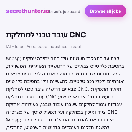
secrethunter.io
Browse all jobs
Israel's job board
עובד טכני למחלקת CNC
IAI - Israel Aerospace Industries · israel
&nbsp; קצת על התפקיד תעשיות גולן הינה יחידה עסקית
בחטיבת כלי טייס צבאיים של התעשייה האווירית, המשווקת,
המפתחת ומייצרת מושבים סופגי אנרגיה לכלי טייס צבאיים
ואזרחיים ולכלי רכב טקטיים. לתעשיות גולן בחטיבת כלי טייס
צבאיים דרוש/ה עובד טכני למחלקת CNC. תיאור התפקיד:
עובד טכני במחלקת CNC בתעשיות גולן אחראי לביצוע
עבודות גימור לחלקים שעברו עיבוד שבבי, פעילויות אחזקת
ציוד ומיכון במחלקה ועל תפעול שוטף של מערכי ה CNC
&nbsp;- זאת בהתאם להגדרות והתהליכים הטכנולוגיים
להשגת חלקים העומדים בדרישות השרטוט, התהליך,