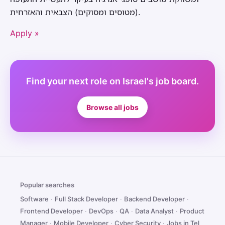
(מטוסים ומסוקים) הצבאית והאזרחית.
Apply »
Find your next role on Israel's job board.
Browse all jobs
Popular searches
Software
·
Full Stack Developer
·
Backend Developer
·
Frontend Developer
·
DevOps
·
QA
·
Data Analyst
·
Product
Manager
·
Mobile Developer
·
Cyber Security
·
Jobs in Tel