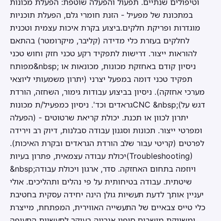
וטיפולים שנתיים. תפעול והפעלה שוטפת: הפעלת מכונות
במתכונת של מפעיל - הזנת חומרי גלם, הפעלת תוכניות
מוגדרות ופריקת חלקים.ביצוע בקרת איכות עצמית וטכנית
לחלקים בעזרת כלי מדידה (קליבר, מיקרומטר) בהתאם
להוראות ייצור. דרישות לתפקיד רקע טכני חזק וחוש טכני
מפותח&nbsp; ניסיון קודם באחזקת מכונות, מכונאות או
תפקיד טכני דומה במפעל יצרני (יתרון משמעותי ליוצאי
מערכי אחזקה). ניסיון בביצוע עבודות גימור, השחזה, הורדת
גראדים וכד'. ניסיון כמפעיל/ת מכונותCNC &nbsp;(דגש על
הפעלה) - יתרון לכוון או תכנת. יכולת קריאת שרטוטים
ומפרטי ייצור. תכונות וסגנון עבודה סבלנות, דיוק רב וירידה
לפרטים (קריטי עבור שלב הורדת הגראדים ובקרת האיכות).
יכולת עבודה עצמאית, פתרון בעיות(Troubleshooting)
&nbsp;ויוזמה בתחום האחזקה. סדר, ארגון ויכולת עבודה
שיטתית. עבודה בטיחותית על פי נהלים ותהליכים. אולי
יעניין אותך לדעת תעשיות גולן הינה יחידה עסקית בחטיבת
כלי טייס צבאיים של התעשייה האווירית, המפתחת, מייצרת
ומשווקת מושבים סופגי אנרגיה בעיקר לתעשיית התעופה