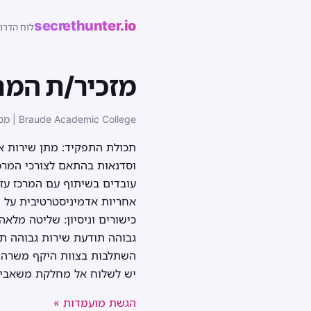
secrethunter.io
לוח הדרו
מזכיר/ת המרכ
Braude Academic College | מכללה האקדמית להנדסה בראודה · karmiel
תכולת התפקיד: מתן שירות אד
וסדנאות בהתאם לצורכי המרכז 
עובדים בשיתוף עם המרכז עזר
אחריות אדמיניסטרטיבית על ת
גבוהה תודעת שירות גבוהה תפ
יש לשלוח אל מחלקת משאבי אנוש לדואר א
הגשת מועמדות »