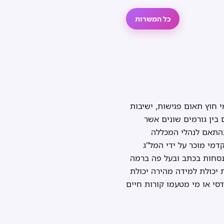
כל המשרות
 חוץ תאום פגישות, ישיבות
 בין גורמים שונים אשר
בהתאם לנהלי המכללה
דמי מוכר על ידי המל"ג
ביישומי Office – Word, Excel, PowerPoint, Outlook כושר התנסחות בכתב ובעל פה ברמה
 יכולת למידה מהירה יכולת
לחינוך הנדסי או מי מטעמו קורות חיים