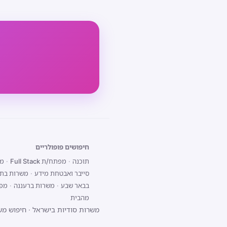
חיפושים פופולריים
תוכנה
·
מפתח/ת Full Stack
·
מפת
סייבר ואבטחת מידע
·
משרות בתל
בבאר שבע
·
משרות ברעננה
·
מפתח/ת 
מהבית
משרות סודיות בישראל
·
חיפוש מש