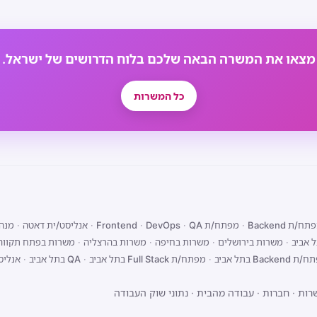
מצאו את המשרה הבאה שלכם בלוח הדרושים של ישראל.
כל המשרות
ח/ת Backend
·
מפתח/ת Frontend
QA
·
DevOps
·
·
אנליסט/ית דאטה
·
מנהל
 אביב
·
משרות בירושלים
·
משרות בחיפה
·
משרות בהרצליה
·
משרות בפתח תקווה
Backend בתל אביב
·
מפתח/ת Full Stack בתל אביב
·
QA בתל אביב
·
אנליס
רות
·
חברות
·
עבודה מהבית
·
נתוני שוק העבודה