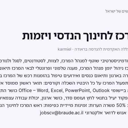
שים של ישראל
ז לחינוך הנדסי ויזמות
מיניסטרטיבי שוטף למנהל המרכז, לצוות, לסטודנטים, לסגל ולגורמי
ניהול יומן מנהל המרכז, מענה טלפוני ופרונטלי לבאי המרכז תיאום
ה בארגון ותיאום כנסים ואירועים טיפול בהזמנות רכש של המרכז 
פעול המרכז על כל היבטיו השכלה וקורסים: תואר ראשון ממוסד אק
כישורים וניסיון: שליטה מלאה 
קוד יעיל בתנאי לחץ ועומס סדר, כושר ארגון, יכולת עבודה עצמאית
השתלבות בצוות היקף משרה: 50% משרה הערות: זמינות מיידית כפיפות: ראש המרכז 
לקטרוני jobscv@braude.ac.il