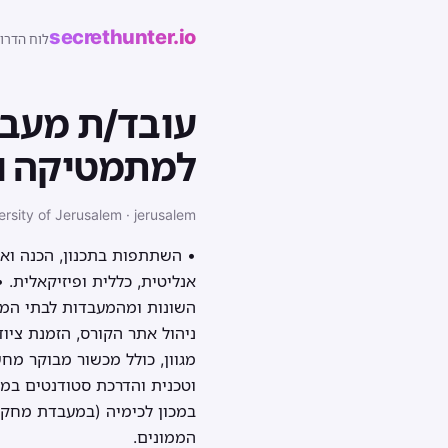
secrethunter.io
לוח הדרו
עובד/ת מעבד
למתמטיקה ו
rsity of Jerusalem · jerusalem
• השתתפות בתכנון, הכנה וא
אנליטית, כללית ופיזיקאלית. 
השונות ומהמעבדות לבתי המלא
ניהול אתר הקורס, הזמנת ציו
מגוון, כולל מכשור מבוקר מח
וטכנית והדרכת סטודנטים במ
במכון לכימיה (במעבדת מחקר
הממונים.