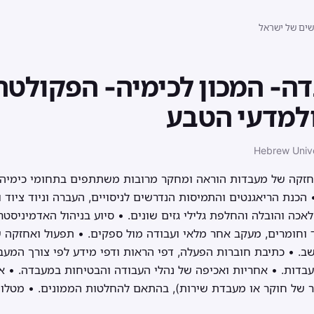
שים של ישראל
ה- המכון לכימיה- הפקולטה
למדעי הטבע
Hebrew Unive
חזקה של מעבדות הוראה ומחקר מרובות משתתפים בתחומי כימיה או
• הכנת הריאגנטים והתמיסות הנדרשים לניסויים, העברה וניוד ציוד 
כה והובלה והחלפת גלילי גזים שונים. • סיוע בניהול האדמיניסטר
ד וחומרים, מעקב אחר מלאי ועבודה מול ספקים. • תפעול ואחזקה
שב. • כתיבת חוברות הפעלה, דפי הראות ודפי מידע לפי צורך המע
עבדות. • אחריות ואכיפה של נהלי העבודה והבטיחות במעבדה. •
 של חוקר או מעבדת שירות), בהתאם להחלטות הממונים. • מטלו