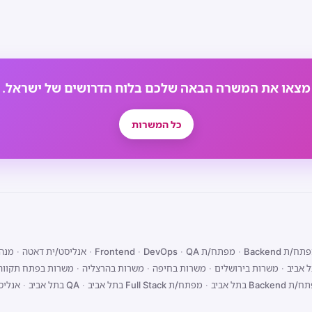
מצאו את המשרה הבאה שלכם בלוח הדרושים של ישראל.
כל המשרות
ח/ת Backend
·
מפתח/ת Frontend
QA
·
DevOps
·
·
אנליסט/ית דאטה
·
מנהל
 אביב
·
משרות בירושלים
·
משרות בחיפה
·
משרות בהרצליה
·
משרות בפתח תקווה
Backend בתל אביב
·
מפתח/ת Full Stack בתל אביב
·
QA בתל אביב
·
אנליס