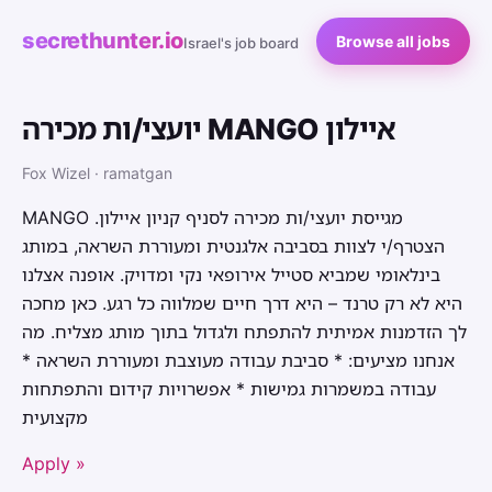
secrethunter.io
Browse all jobs
Israel's job board
יועצי/ות מכירה MANGO איילון
Fox Wizel · ramatgan
MANGO מגייסת יועצי/ות מכירה לסניף קניון איילון.
הצטרף/י לצוות בסביבה אלגנטית ומעוררת השראה, במותג
בינלאומי שמביא סטייל אירופאי נקי ומדויק. אופנה אצלנו
היא לא רק טרנד – היא דרך חיים שמלווה כל רגע. כאן מחכה
לך הזדמנות אמיתית להתפתח ולגדול בתוך מותג מצליח. מה
אנחנו מציעים: * סביבת עבודה מעוצבת ומעוררת השראה *
עבודה במשמרות גמישות * אפשרויות קידום והתפתחות
מקצועית
Apply »