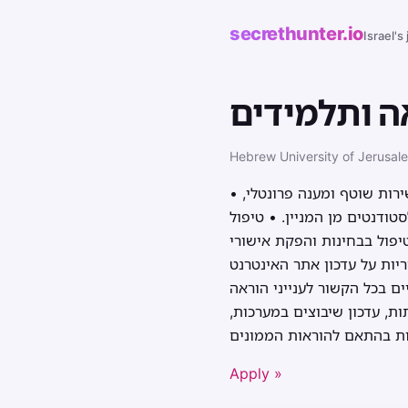
secrethunter.io
Israel's
ה ותלמידים
Hebrew University of Jerusale
• מתן שירות ומענה לסטודנטים, לסגל האקדמי והמינהלי בנושאי הוראה ותלמידים. • מתן שירות שוטף ומענה פרונטלי,
טודנטים מן המניין. • טיפול
טיפול בבחינות והפקת אישורי
ריות על עדכון אתר האינטרנט
ים בכל הקשור לענייני הוראה
ות, עדכון שיבוצים במערכות,
Apply »