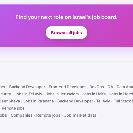
Find your next role on Israel's job board.
Browse all jobs
oper
·
Backend Developer
·
Frontend Developer
·
DevOps
·
QA
·
Data Ana
curity
·
Jobs in Tel Aviv
·
Jobs in Jerusalem
·
Jobs in Haifa
·
Jobs in Herzl
 Beer Sheva
·
Jobs in Ra'anana
·
Backend Developer · Tel Aviv
·
Full Stack 
·
Remote jobs
jobs
·
Companies
·
Remote jobs
·
Job market data