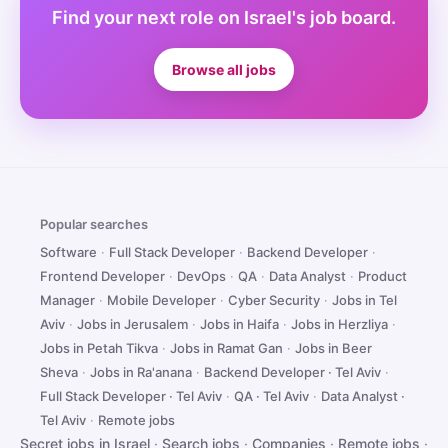
Find your next role on Israel's job board.
Browse all jobs
Popular searches
Software
·
Full Stack Developer
·
Backend Developer
·
Frontend Developer
·
DevOps
·
QA
·
Data Analyst
·
Product
Manager
·
Mobile Developer
·
Cyber Security
·
Jobs in Tel
Aviv
·
Jobs in Jerusalem
·
Jobs in Haifa
·
Jobs in Herzliya
·
Jobs in Petah Tikva
·
Jobs in Ramat Gan
·
Jobs in Beer
Sheva
·
Jobs in Ra'anana
·
Backend Developer · Tel Aviv
·
Full Stack Developer · Tel Aviv
·
QA · Tel Aviv
·
Data Analyst ·
Tel Aviv
·
Remote jobs
Secret jobs in Israel
·
Search jobs
·
Companies
·
Remote jobs
·