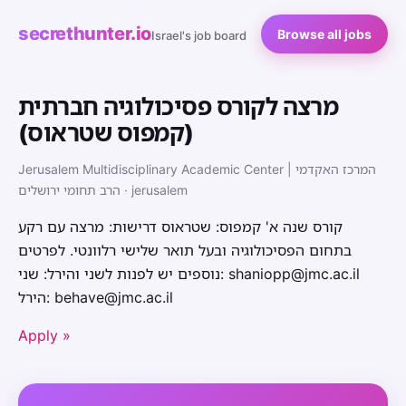
secrethunter.io
Browse all jobs
Israel's job board
מרצה לקורס פסיכולוגיה חברתית
(קמפוס שטראוס)
Jerusalem Multidisciplinary Academic Center | המרכז האקדמי
הרב תחומי ירושלים · jerusalem
קורס שנה א' קמפוס: שטראוס דרישות: מרצה עם רקע
בתחום הפסיכולוגיה ובעל תואר שלישי רלוונטי. לפרטים
נוספים יש לפנות לשני והירל: שני: shaniopp@jmc.ac.il
הירל: behave@jmc.ac.il
Apply »